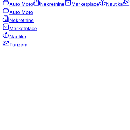
Auto Moto
Nekretnine
Marketplace
Nautika
Auto Moto
Nekretnine
Marketplace
Nautika
Turizam
Auto Moto
Rabljeni automobili
Novi automobili
Motocikli / motori
Gospodarska vozila
Rezervni dijelovi i oprema
Kamperi i kamp prikolice
Oldtimeri