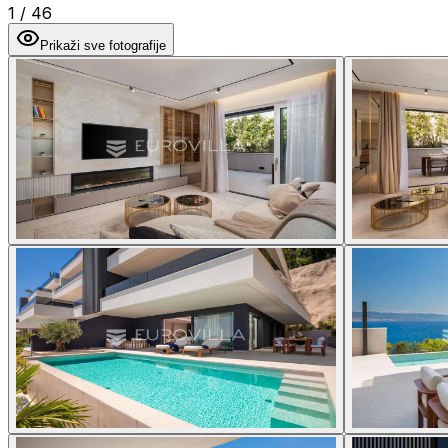
1
/
46
Prikaži sve fotografije