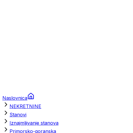
Prikolice za plovila
Brodski rezervni dijelovi
Nautička oprema
Brodski motori
Turizam
Apartmani
Sobe
Kuće za odmor
Aranžmani
Naslovnica
NEKRETNINE
Stanovi
Iznajmljivanje stanova
Primorsko-goranska