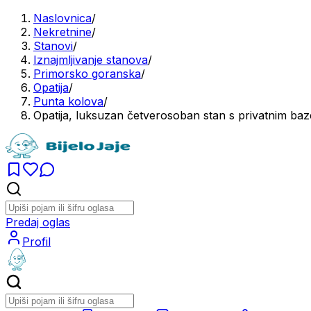
Naslovnica
/
Nekretnine
/
Stanovi
/
Iznajmljivanje stanova
/
Primorsko goranska
/
Opatija
/
Punta kolova
/
Opatija, luksuzan četverosoban stan s privatnim b
Predaj oglas
Profil