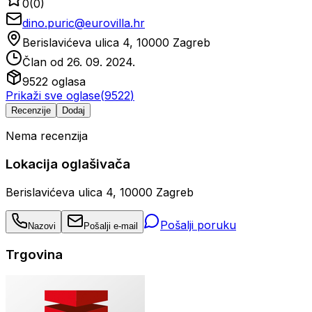
0
(
0
)
dino.puric@eurovilla.hr
Berislavićeva ulica 4, 10000 Zagreb
Član od
26. 09. 2024.
9522
oglasa
Prikaži sve oglase
(
9522
)
Recenzije
Dodaj
Nema recenzija
Lokacija oglašivača
Berislavićeva ulica 4, 10000 Zagreb
Pošalji poruku
Nazovi
Pošalji e-mail
Trgovina