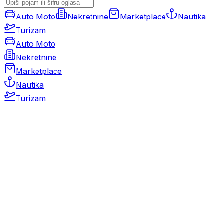
Auto Moto
Nekretnine
Marketplace
Nautika
Turizam
Auto Moto
Nekretnine
Marketplace
Nautika
Turizam
Auto Moto
Rabljeni automobili
Novi automobili
Motocikli / motori
Gospodarska vozila
Rezervni dijelovi i oprema
Kamperi i kamp prikolice