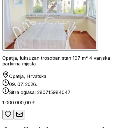
Opatija, luksuzan trosoban stan 197 m² 4 vanjska
parkirna mjesta
Opatija, Hrvatska
09. 07. 2026.
Šifra oglasa:
280715984047
1.000.000,00 €