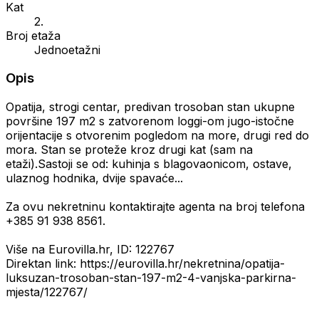
Kat
2.
Broj etaža
Jednoetažni
Opis
Opatija, strogi centar, predivan trosoban stan ukupne
površine 197 m2 s zatvorenom loggi-om jugo-istočne
orijentacije s otvorenim pogledom na more, drugi red do
mora. Stan se proteže kroz drugi kat (sam na
etaži).Sastoji se od: kuhinja s blagovaonicom, ostave,
ulaznog hodnika, dvije spavaće...
Za ovu nekretninu kontaktirajte agenta na broj telefona
+385 91 938 8561.
Više na Eurovilla.hr, ID: 122767
Direktan link: https://eurovilla.hr/nekretnina/opatija-
luksuzan-trosoban-stan-197-m2-4-vanjska-parkirna-
mjesta/122767/