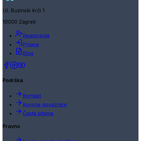
Ul. Buzinski krči 1
10000 Zagreb
Registracija
Prijava
Blog
Podrška
Kontakt
Korisne poveznice
Česta pitanja
Pravno