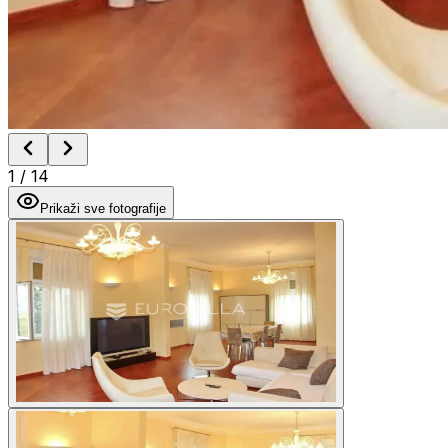
1
/
14
Prikaži sve fotografije