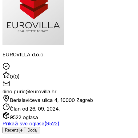
EUROVILLA d.o.o.
0
(
0
)
dino.puric@eurovilla.hr
Berislavićeva ulica 4, 10000 Zagreb
Član od
26. 09. 2024.
9522
oglasa
Prikaži sve oglase
(
9522
)
Recenzije
Dodaj