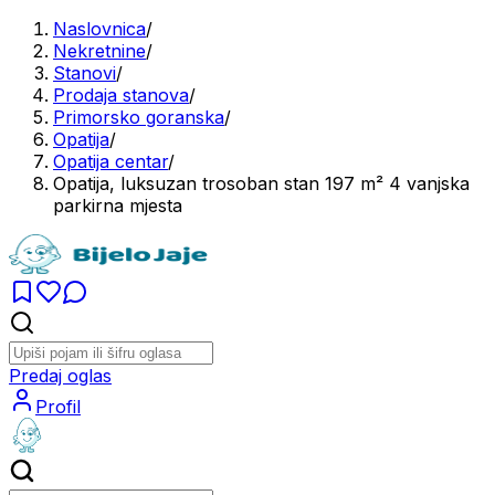
Naslovnica
/
Nekretnine
/
Stanovi
/
Prodaja stanova
/
Primorsko goranska
/
Opatija
/
Opatija centar
/
Opatija, luksuzan trosoban stan 197 m² 4 vanjska
parkirna mjesta
Predaj oglas
Profil