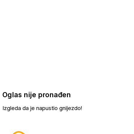
Apartmani
Sobe
Kuće za odmor
Aranžmani
Oglas nije pronađen
Izgleda da je napustio gnijezdo!