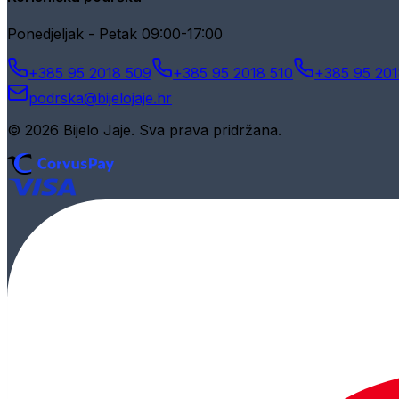
Ponedjeljak - Petak 09:00-17:00
+385 95 2018 509
+385 95 2018 510
+385 95 201
podrska@bijelojaje.hr
© 2026 Bijelo Jaje. Sva prava pridržana.