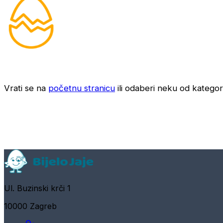
Vrati se na
početnu stranicu
ili odaberi neku od kategori
Ul. Buzinski krči 1
10000 Zagreb