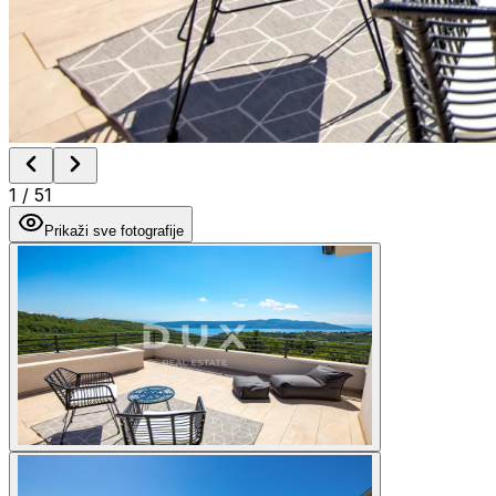
1
/
51
Prikaži sve fotografije