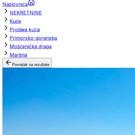
Naslovnica
NEKRETNINE
Kuće
Prodaja kuća
Primorsko-goranska
Mošćenička draga
Martina
Povratak na rezultate