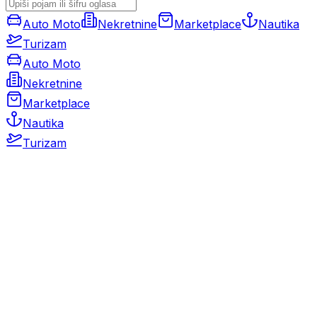
Auto Moto
Nekretnine
Marketplace
Nautika
Turizam
Auto Moto
Nekretnine
Marketplace
Nautika
Turizam
Auto Moto
Rabljeni automobili
Novi automobili
Motocikli / motori
Gospodarska vozila
Rezervni dijelovi i oprema
Kamperi i kamp prikolice