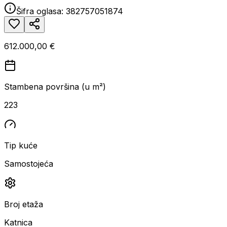
Šifra oglasa:
382757051874
612.000,00 €
Stambena površina (u m²)
223
Tip kuće
Samostojeća
Broj etaža
Katnica