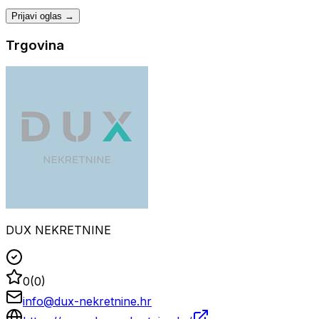
Prijavi oglas →
Trgovina
DUX NEKRETNINE
0
(
0
)
info@dux-nekretnine.hr