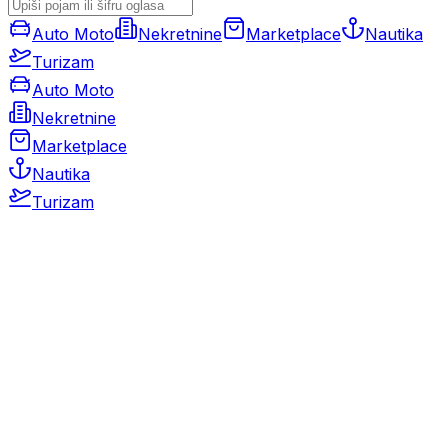
Auto Moto
Nekretnine
Marketplace
Nautika
Turizam
Auto Moto
Nekretnine
Marketplace
Nautika
Turizam
Auto Moto
Rabljeni automobili
Novi automobili
Motocikli / motori
Gospodarska vozila
Rezervni dijelovi i oprema
Kamperi i kamp prikolice