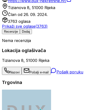
https://www.dux-nekretnine.hr/
Tizianova 8, 51000 Rijeka
Član od
26. 09. 2024.
3763
oglasa
Prikaži sve oglase
(
3763
)
Recenzije
Dodaj
Nema recenzija
Lokacija oglašivača
Tizianova 8, 51000 Rijeka
Pošalji poruku
Nazovi
Pošalji e-mail
Trgovina