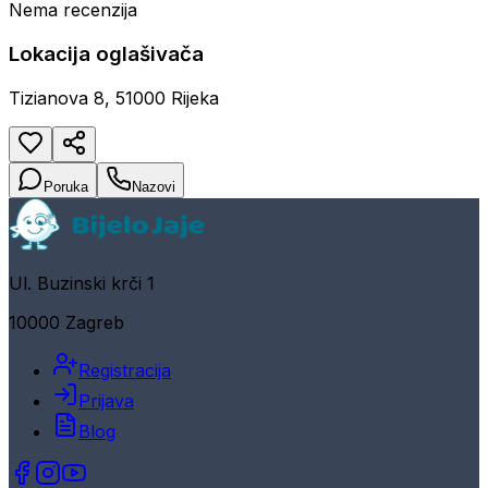
Nema recenzija
Lokacija oglašivača
Tizianova 8, 51000 Rijeka
Poruka
Nazovi
Ul. Buzinski krči 1
10000 Zagreb
Registracija
Prijava
Blog