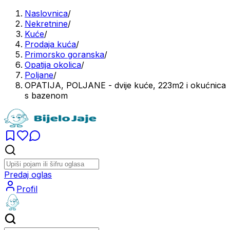
Naslovnica
/
Nekretnine
/
Kuće
/
Prodaja kuća
/
Primorsko goranska
/
Opatija okolica
/
Poljane
/
OPATIJA, POLJANE - dvije kuće, 223m2 i okućnica
s bazenom
Predaj oglas
Profil