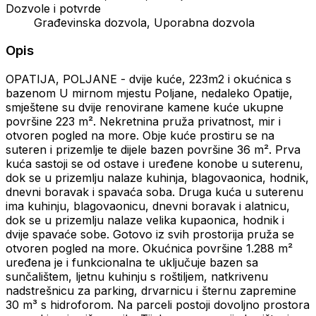
Dozvole i potvrde
Građevinska dozvola, Uporabna dozvola
Opis
OPATIJA, POLJANE - dvije kuće, 223m2 i okućnica s
bazenom U mirnom mjestu Poljane, nedaleko Opatije,
smještene su dvije renovirane kamene kuće ukupne
površine 223 m². Nekretnina pruža privatnost, mir i
otvoren pogled na more. Obje kuće prostiru se na
suteren i prizemlje te dijele bazen površine 36 m². Prva
kuća sastoji se od ostave i uređene konobe u suterenu,
dok se u prizemlju nalaze kuhinja, blagovaonica, hodnik,
dnevni boravak i spavaća soba. Druga kuća u suterenu
ima kuhinju, blagovaonicu, dnevni boravak i alatnicu,
dok se u prizemlju nalaze velika kupaonica, hodnik i
dvije spavaće sobe. Gotovo iz svih prostorija pruža se
otvoren pogled na more. Okućnica površine 1.288 m²
uređena je i funkcionalna te uključuje bazen sa
sunčalištem, ljetnu kuhinju s roštiljem, natkrivenu
nadstrešnicu za parking, drvarnicu i šternu zapremine
30 m³ s hidroforom. Na parceli postoji dovoljno prostora