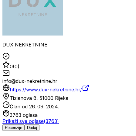
DUX NEKRETNINE
0
(
0
)
info@dux-nekretnine.hr
https://www.dux-nekretnine.hr/
Tizianova 8, 51000 Rijeka
Član od
26. 09. 2024.
3763
oglasa
Prikaži sve oglase
(
3763
)
Recenzije
Dodaj