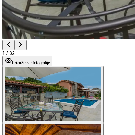
1
/
32
Prikaži sve fotografije