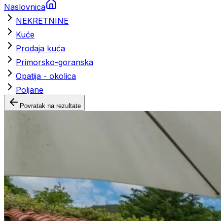
Naslovnica
NEKRETNINE
Kuće
Prodaja kuća
Primorsko-goranska
Opatija - okolica
Poljane
Povratak na rezultate