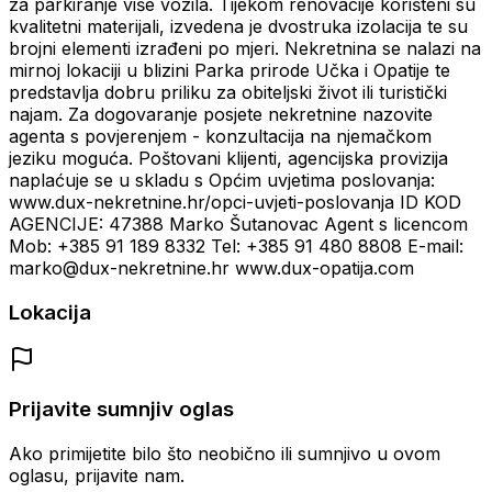
za parkiranje više vozila. Tijekom renovacije korišteni su
kvalitetni materijali, izvedena je dvostruka izolacija te su
brojni elementi izrađeni po mjeri. Nekretnina se nalazi na
mirnoj lokaciji u blizini Parka prirode Učka i Opatije te
predstavlja dobru priliku za obiteljski život ili turistički
najam. Za dogovaranje posjete nekretnine nazovite
agenta s povjerenjem - konzultacija na njemačkom
jeziku moguća. Poštovani klijenti, agencijska provizija
naplaćuje se u skladu s Općim uvjetima poslovanja:
www.dux-nekretnine.hr/opci-uvjeti-poslovanja ID KOD
AGENCIJE: 47388 Marko Šutanovac Agent s licencom
Mob: +385 91 189 8332 Tel: +385 91 480 8808 E-mail:
marko@dux-nekretnine.hr www.dux-opatija.com
Lokacija
Prijavite sumnjiv oglas
Ako primijetite bilo što neobično ili sumnjivo u ovom
oglasu, prijavite nam.