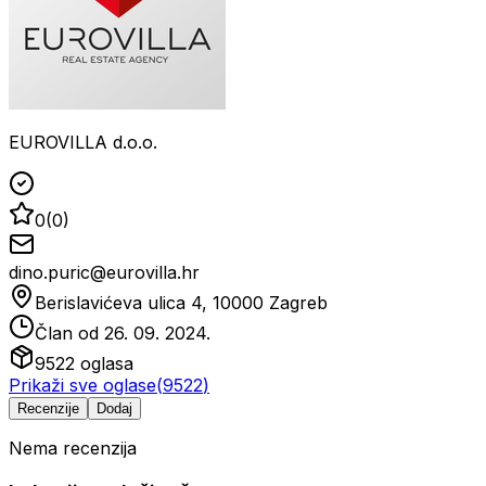
EUROVILLA d.o.o.
0
(
0
)
dino.puric@eurovilla.hr
Berislavićeva ulica 4, 10000 Zagreb
Član od
26. 09. 2024.
9522
oglasa
Prikaži sve oglase
(
9522
)
Recenzije
Dodaj
Nema recenzija