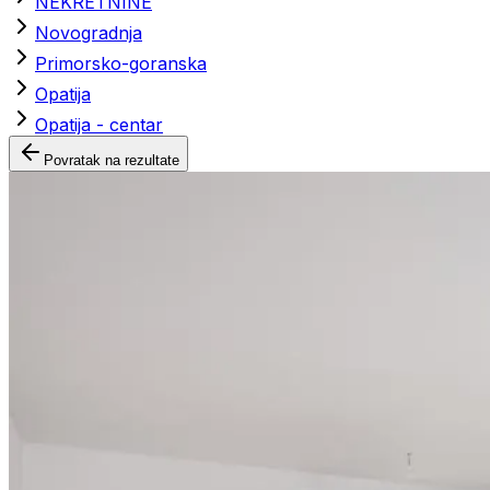
NEKRETNINE
Novogradnja
Primorsko-goranska
Opatija
Opatija - centar
Povratak na rezultate