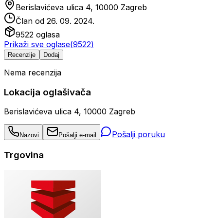
Berislavićeva ulica 4, 10000 Zagreb
Član od
26. 09. 2024.
9522
oglasa
Prikaži sve oglase
(
9522
)
Recenzije
Dodaj
Nema recenzija
Lokacija oglašivača
Berislavićeva ulica 4, 10000 Zagreb
Pošalji poruku
Nazovi
Pošalji e-mail
Trgovina