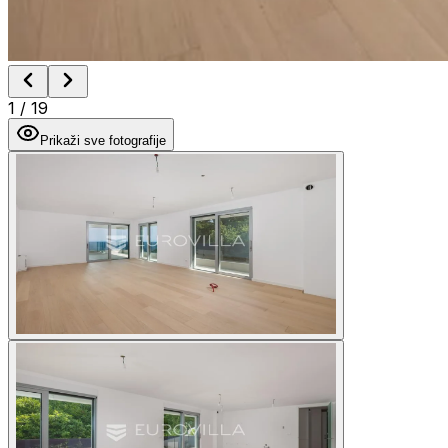
1
/
19
Prikaži sve fotografije