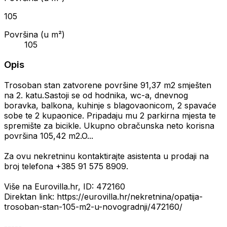
105
Površina (u m²)
105
Opis
Trosoban stan zatvorene površine 91,37 m2 smješten
na 2. katu.Sastoji se od hodnika, wc-a, dnevnog
boravka, balkona, kuhinje s blagovaonicom, 2 spavaće
sobe te 2 kupaonice. Pripadaju mu 2 parkirna mjesta te
spremište za bicikle. Ukupno obračunska neto korisna
površina 105,42 m2.O...
Za ovu nekretninu kontaktirajte asistenta u prodaji na
broj telefona +385 91 575 8909.
Više na Eurovilla.hr, ID: 472160
Direktan link: https://eurovilla.hr/nekretnina/opatija-
trosoban-stan-105-m2-u-novogradnji/472160/