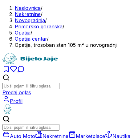
Naslovnica
/
Nekretnine
/
Novogradnja
/
Primorsko goranska
/
Opatija
/
Opatija centar
/
Opatija, trosoban stan 105 m² u novogradnji
Predaj oglas
Profil
Auto Moto
Nekretnine
Marketplace
Nautika