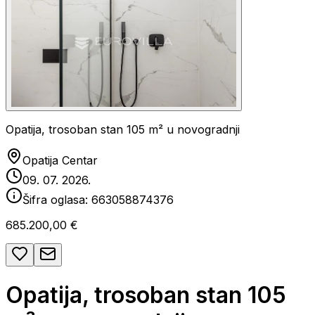
Opatija, trosoban stan 105 m² u novogradnji
Opatija Centar
09. 07. 2026.
Šifra oglasa:
663058874376
685.200,00 €
Opatija, trosoban stan 105