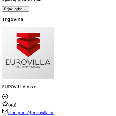
Prijavi oglas →
Trgovina
EUROVILLA d.o.o.
0
(
0
)
dino.puric@eurovilla.hr