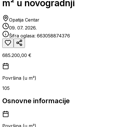
m² u novogradnji
Opatija Centar
09. 07. 2026.
Šifra oglasa:
663058874376
685.200,00 €
Površina (u m²)
105
Osnovne informacije
Površina (u m²)