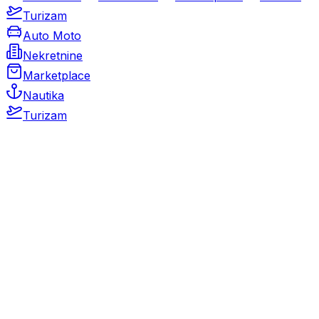
Turizam
Auto Moto
Nekretnine
Marketplace
Nautika
Turizam
Auto Moto
Rabljeni automobili
Novi automobili
Motocikli / motori
Gospodarska vozila
Rezervni dijelovi i oprema
Kamperi i kamp prikolice
Oldtimeri