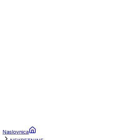
Nautika
Plovila
Charter
Prikolice za plovila
Brodski rezervni dijelovi
Nautička oprema
Brodski motori
Turizam
Apartmani
Sobe
Kuće za odmor
Aranžmani
Naslovnica