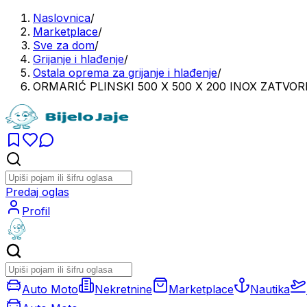
Naslovnica
/
Marketplace
/
Sve za dom
/
Grijanje i hlađenje
/
Ostala oprema za grijanje i hlađenje
/
ORMARIĆ PLINSKI 500 X 500 X 200 INOX ZATVOR
Predaj oglas
Profil
Auto Moto
Nekretnine
Marketplace
Nautika