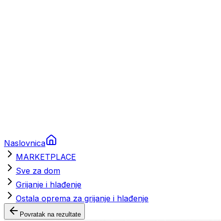
Brodski rezervni dijelovi
Nautička oprema
Brodski motori
Turizam
Apartmani
Sobe
Kuće za odmor
Aranžmani
Naslovnica
MARKETPLACE
Sve za dom
Grijanje i hlađenje
Ostala oprema za grijanje i hlađenje
Povratak na rezultate