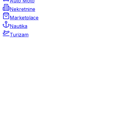
Auto Moto
Nekretnine
Marketplace
Nautika
Turizam
Auto Moto
Rabljeni automobili
Novi automobili
Motocikli / motori
Gospodarska vozila
Rezervni dijelovi i oprema
Kamperi i kamp prikolice
Oldtimeri
Karambolirani automobili