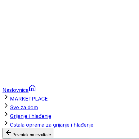
Brodski rezervni dijelovi
Nautička oprema
Brodski motori
Turizam
Apartmani
Sobe
Kuće za odmor
Aranžmani
Naslovnica
MARKETPLACE
Sve za dom
Grijanje i hlađenje
Ostala oprema za grijanje i hlađenje
Povratak na rezultate