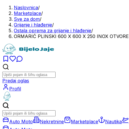
Naslovnica
/
Marketplace
/
Sve za dom
/
Grijanje i hlađenje
/
Ostala oprema za grijanje i hlađenje
/
ORMARIĆ PLINSKI 600 X 600 X 250 INOX OTVORE
Predaj oglas
Profil
Auto Moto
Nekretnine
Marketplace
Nautika