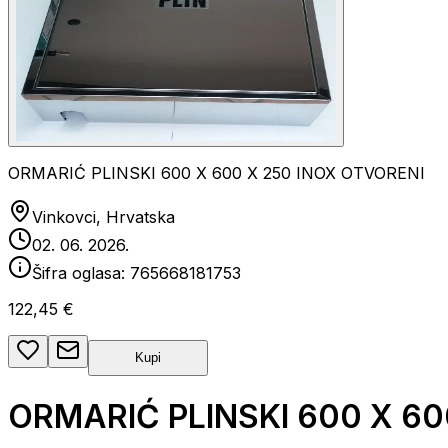
ORMARIĆ PLINSKI 600 X 600 X 250 INOX OTVORENI
Vinkovci, Hrvatska
02. 06. 2026.
Šifra oglasa:
765668181753
122,45 €
Kupi
ORMARIĆ PLINSKI 600 X 60