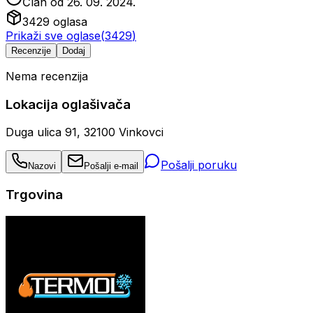
Član od
26. 09. 2024.
3429
oglasa
Prikaži sve oglase
(
3429
)
Recenzije
Dodaj
Nema recenzija
Lokacija oglašivača
Duga ulica 91, 32100 Vinkovci
Pošalji poruku
Nazovi
Pošalji e-mail
Trgovina