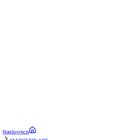
Nautika
Plovila
Charter
Prikolice za plovila
Brodski rezervni dijelovi
Nautička oprema
Brodski motori
Turizam
Apartmani
Sobe
Kuće za odmor
Aranžmani
Naslovnica