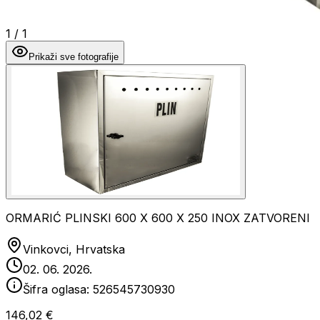
1
/
1
Prikaži sve fotografije
ORMARIĆ PLINSKI 600 X 600 X 250 INOX ZATVORENI
Vinkovci, Hrvatska
02. 06. 2026.
Šifra oglasa:
526545730930
146,02 €