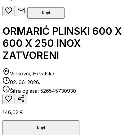
Kupi
ORMARIĆ PLINSKI 600 X
600 X 250 INOX
ZATVORENI
Vinkovci, Hrvatska
02. 06. 2026.
Šifra oglasa:
526545730930
146,02 €
Kupi