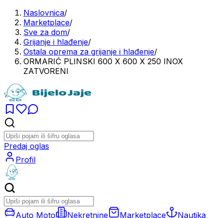
Naslovnica
/
Marketplace
/
Sve za dom
/
Grijanje i hlađenje
/
Ostala oprema za grijanje i hlađenje
/
ORMARIĆ PLINSKI 600 X 600 X 250 INOX
ZATVORENI
Predaj oglas
Profil
Auto Moto
Nekretnine
Marketplace
Nautika