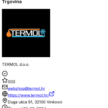
Trgovina
TERMOL d.o.o.
0
(
0
)
webshop@termol.hr
https://www.termol.hr/
Duga ulica 91, 32100 Vinkovci