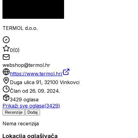
TERMOL d.o.o.
0
(
0
)
webshop@termol.hr
https://www.termol.hr/
Duga ulica 91, 32100 Vinkovci
Član od
26. 09. 2024.
3429
oglasa
Prikaži sve oglase
(
3429
)
Recenzije
Dodaj
Nema recenzija
Lokacija oglašivača