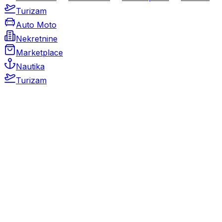
Turizam
Auto Moto
Nekretnine
Marketplace
Nautika
Turizam
Auto Moto
Rabljeni automobili
Novi automobili
Motocikli / motori
Gospodarska vozila
Rezervni dijelovi i oprema
Kamperi i kamp prikolice
Oldtimeri