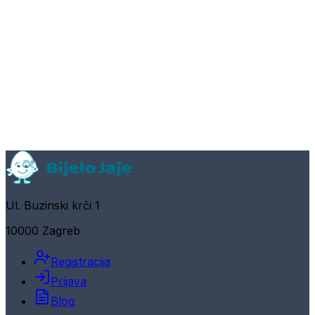
Ul. Buzinski krči 1
10000 Zagreb
Registracija
Prijava
Blog