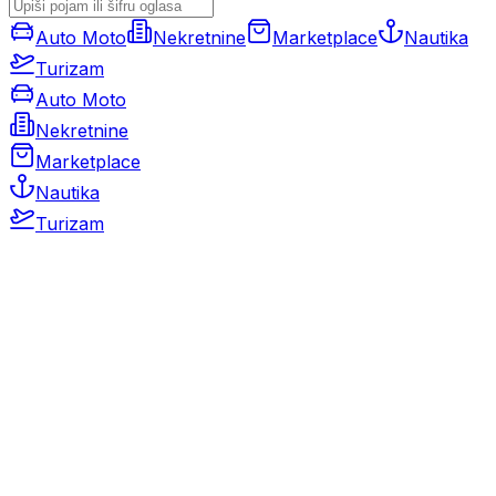
Auto Moto
Nekretnine
Marketplace
Nautika
Turizam
Auto Moto
Nekretnine
Marketplace
Nautika
Turizam
Auto Moto
Rabljeni automobili
Novi automobili
Motocikli / motori
Gospodarska vozila
Rezervni dijelovi i oprema
Kamperi i kamp prikolice