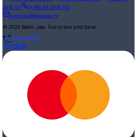
2018 511
+385 95 2018 512
podrska@bijelojaje.hr
© 2026 Bijelo Jaje. Sva prava pridržana.