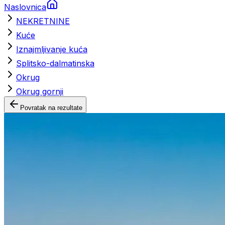
Naslovnica
NEKRETNINE
Kuće
Iznajmljivanje kuća
Splitsko-dalmatinska
Okrug
Okrug gornji
Povratak na rezultate