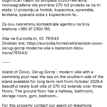
dugoročan najam od listopada 2026.Prekrasna
novosagrađena vila površine 270 m2 proteže se na tri
etaže. U prizemlju je hodnik, kupaonica, spremište,
teretana, spavaća soba s kupaonicom te...
Za ovu nekretninu kontaktirajte agenticu na broj
telefona +385 91 2300 185
.
Više na Eurovilla.hr, ID: 781543
Direktan link: https://eurovilla.hr/nekretnina/otok-ciovo-
okrug-gornji-moderna-vila-s-bazenom-blizu-
mora/781543/
-----
Island of Čiovo, Okrug Gornji - modern villa with a
swimming pool near the sea on the southern side of the
island available for long term rent from October 2026.A
beautiful newly built villa of 270 m2 extends over three
floors. The ground floor has a hallway, bathroom,
storage room, gym, bedroom...
For this property contact our agent on telephone