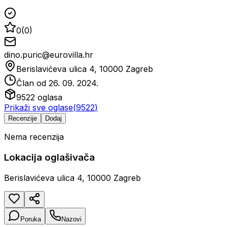
0
(
0
)
dino.puric@eurovilla.hr
Berislavićeva ulica 4, 10000 Zagreb
Član od
26. 09. 2024.
9522
oglasa
Prikaži sve oglase
(
9522
)
Recenzije
Dodaj
Nema recenzija
Lokacija oglašivača
Berislavićeva ulica 4, 10000 Zagreb
Poruka
Nazovi