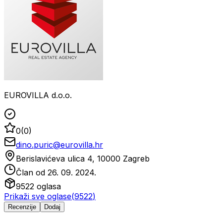
EUROVILLA d.o.o.
0
(
0
)
dino.puric@eurovilla.hr
Berislavićeva ulica 4, 10000 Zagreb
Član od
26. 09. 2024.
9522
oglasa
Prikaži sve oglase
(
9522
)
Recenzije
Dodaj