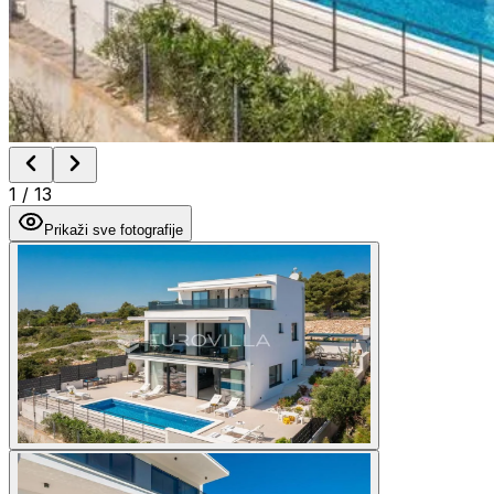
1
/
13
Prikaži sve fotografije