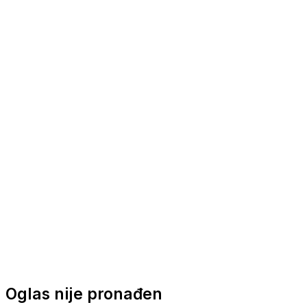
Nautička oprema
Brodski motori
Turizam
Apartmani
Sobe
Kuće za odmor
Aranžmani
Oglas nije pronađen