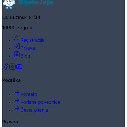
Ul. Buzinski krči 1
10000 Zagreb
Registracija
Prijava
Blog
Podrška
Kontakt
Korisne poveznice
Česta pitanja
Pravno