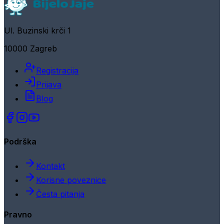
Ul. Buzinski krči 1
10000 Zagreb
Registracija
Prijava
Blog
Podrška
Kontakt
Korisne poveznice
Česta pitanja
Pravno