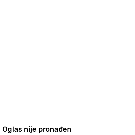
Nautička oprema
Brodski motori
Turizam
Apartmani
Sobe
Kuće za odmor
Aranžmani
Oglas nije pronađen