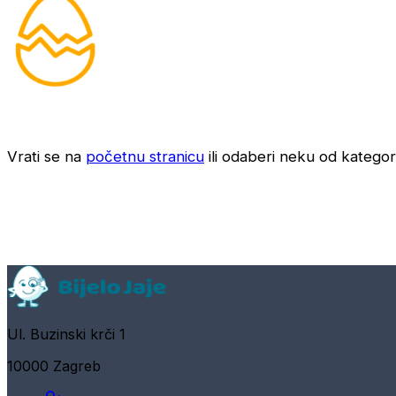
Vrati se na
početnu stranicu
ili odaberi neku od kategori
Ul. Buzinski krči 1
10000 Zagreb