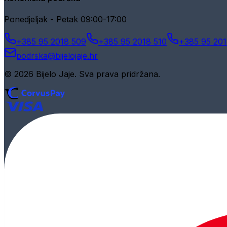
Ponedjeljak - Petak 09:00-17:00
+385 95 2018 509
+385 95 2018 510
+385 95 201
podrska@bijelojaje.hr
© 2026 Bijelo Jaje. Sva prava pridržana.