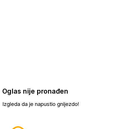
Apartmani
Sobe
Kuće za odmor
Aranžmani
Oglas nije pronađen
Izgleda da je napustio gnijezdo!