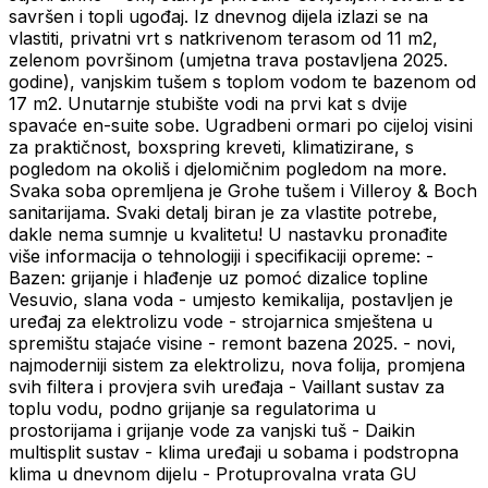
savršen i topli ugođaj. Iz dnevnog dijela izlazi se na
vlastiti, privatni vrt s natkrivenom terasom od 11 m2,
zelenom površinom (umjetna trava postavljena 2025.
godine), vanjskim tušem s toplom vodom te bazenom od
17 m2. Unutarnje stubište vodi na prvi kat s dvije
spavaće en-suite sobe. Ugradbeni ormari po cijeloj visini
za praktičnost, boxspring kreveti, klimatizirane, s
pogledom na okoliš i djelomičnim pogledom na more.
Svaka soba opremljena je Grohe tušem i Villeroy & Boch
sanitarijama. Svaki detalj biran je za vlastite potrebe,
dakle nema sumnje u kvalitetu! U nastavku pronađite
više informacija o tehnologiji i specifikaciji opreme: -
Bazen: grijanje i hlađenje uz pomoć dizalice topline
Vesuvio, slana voda - umjesto kemikalija, postavljen je
uređaj za elektrolizu vode - strojarnica smještena u
spremištu stajaće visine - remont bazena 2025. - novi,
najmoderniji sistem za elektrolizu, nova folija, promjena
svih filtera i provjera svih uređaja - Vaillant sustav za
toplu vodu, podno grijanje sa regulatorima u
prostorijama i grijanje vode za vanjski tuš - Daikin
multisplit sustav - klima uređaji u sobama i podstropna
klima u dnevnom dijelu - Protuprovalna vrata GU