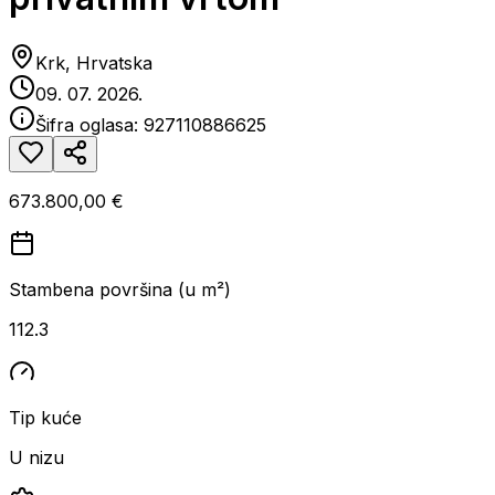
Krk, Hrvatska
09. 07. 2026.
Šifra oglasa:
927110886625
673.800,00 €
Stambena površina (u m²)
112.3
Tip kuće
U nizu