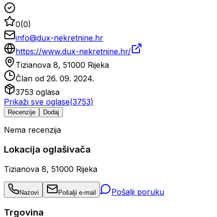
0
(
0
)
info@dux-nekretnine.hr
https://www.dux-nekretnine.hr/
Tizianova 8, 51000 Rijeka
Član od
26. 09. 2024.
3753
oglasa
Prikaži sve oglase
(
3753
)
Recenzije
Dodaj
Nema recenzija
Lokacija oglašivača
Tizianova 8, 51000 Rijeka
Pošalji poruku
Nazovi
Pošalji e-mail
Trgovina