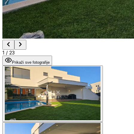
1
/
23
Prikaži sve fotografije