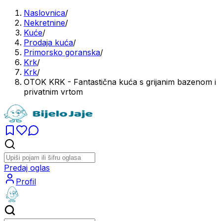
Naslovnica
/
Nekretnine
/
Kuće
/
Prodaja kuća
/
Primorsko goranska
/
Krk
/
Krk
/
OTOK KRK - Fantastična kuća s grijanim bazenom i
privatnim vrtom
Predaj oglas
Profil