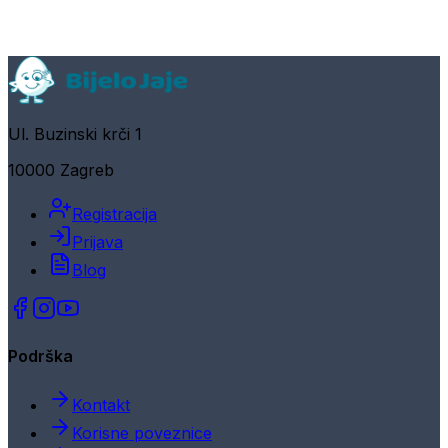
Ul. Buzinski krči 1
10000 Zagreb
Registracija
Prijava
Blog
Podrška
Kontakt
Korisne poveznice