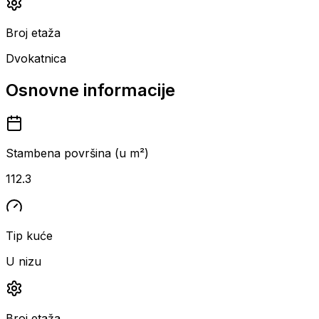
Broj etaža
Dvokatnica
Osnovne informacije
Stambena površina (u m²)
112.3
Tip kuće
U nizu
Broj etaža