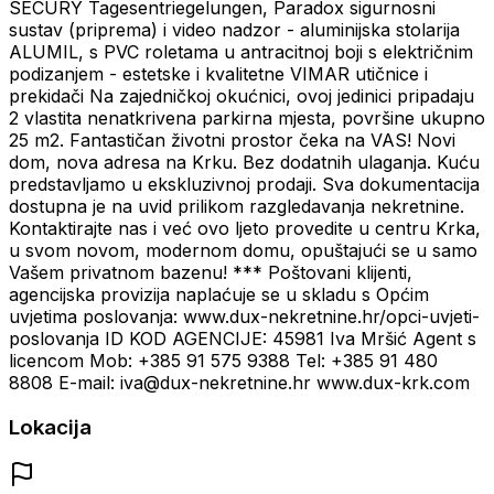
SECURY Tagesentriegelungen, Paradox sigurnosni
sustav (priprema) i video nadzor - aluminijska stolarija
ALUMIL, s PVC roletama u antracitnoj boji s električnim
podizanjem - estetske i kvalitetne VIMAR utičnice i
prekidači Na zajedničkoj okućnici, ovoj jedinici pripadaju
2 vlastita nenatkrivena parkirna mjesta, površine ukupno
25 m2. Fantastičan životni prostor čeka na VAS! Novi
dom, nova adresa na Krku. Bez dodatnih ulaganja. Kuću
predstavljamo u ekskluzivnoj prodaji. Sva dokumentacija
dostupna je na uvid prilikom razgledavanja nekretnine.
Kontaktirajte nas i već ovo ljeto provedite u centru Krka,
u svom novom, modernom domu, opuštajući se u samo
Vašem privatnom bazenu! *** Poštovani klijenti,
agencijska provizija naplaćuje se u skladu s Općim
uvjetima poslovanja: www.dux-nekretnine.hr/opci-uvjeti-
poslovanja ID KOD AGENCIJE: 45981 Iva Mršić Agent s
licencom Mob: +385 91 575 9388 Tel: +385 91 480
8808 E-mail: iva@dux-nekretnine.hr www.dux-krk.com
Lokacija