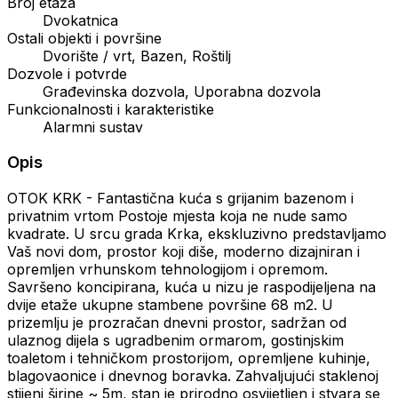
Broj etaža
Dvokatnica
Ostali objekti i površine
Dvorište / vrt, Bazen, Roštilj
Dozvole i potvrde
Građevinska dozvola, Uporabna dozvola
Funkcionalnosti i karakteristike
Alarmni sustav
Opis
OTOK KRK - Fantastična kuća s grijanim bazenom i
privatnim vrtom Postoje mjesta koja ne nude samo
kvadrate. U srcu grada Krka, ekskluzivno predstavljamo
Vaš novi dom, prostor koji diše, moderno dizajniran i
opremljen vrhunskom tehnologijom i opremom.
Savršeno koncipirana, kuća u nizu je raspodijeljena na
dvije etaže ukupne stambene površine 68 m2. U
prizemlju je prozračan dnevni prostor, sadržan od
ulaznog dijela s ugradbenim ormarom, gostinjskim
toaletom i tehničkom prostorijom, opremljene kuhinje,
blagovaonice i dnevnog boravka. Zahvaljujući staklenoj
stijeni širine ~ 5m, stan je prirodno osvijetljen i stvara se