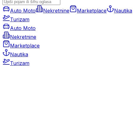
Auto Moto
Nekretnine
Marketplace
Nautika
Turizam
Auto Moto
Nekretnine
Marketplace
Nautika
Turizam
Auto Moto
Rabljeni automobili
Novi automobili
Motocikli / motori
Gospodarska vozila
Rezervni dijelovi i oprema
Kamperi i kamp prikolice