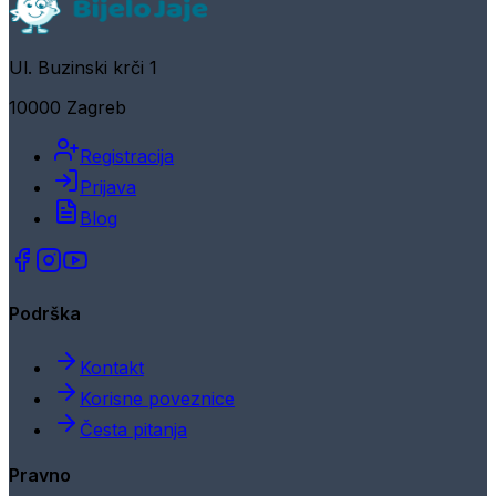
Ul. Buzinski krči 1
10000 Zagreb
Registracija
Prijava
Blog
Podrška
Kontakt
Korisne poveznice
Česta pitanja
Pravno