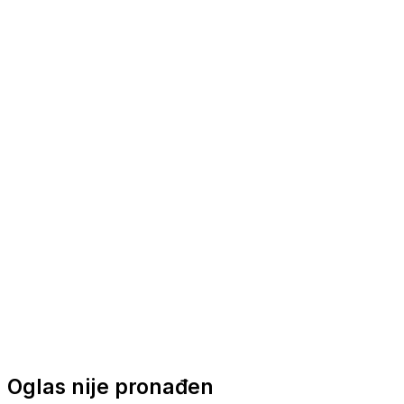
Nautička oprema
Brodski motori
Turizam
Apartmani
Sobe
Kuće za odmor
Aranžmani
Oglas nije pronađen