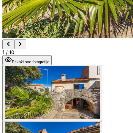
1
/
10
Prikaži sve fotografije