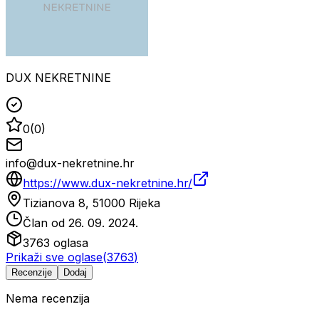
DUX NEKRETNINE
0
(
0
)
info@dux-nekretnine.hr
https://www.dux-nekretnine.hr/
Tizianova 8, 51000 Rijeka
Član od
26. 09. 2024.
3763
oglasa
Prikaži sve oglase
(
3763
)
Recenzije
Dodaj
Nema recenzija