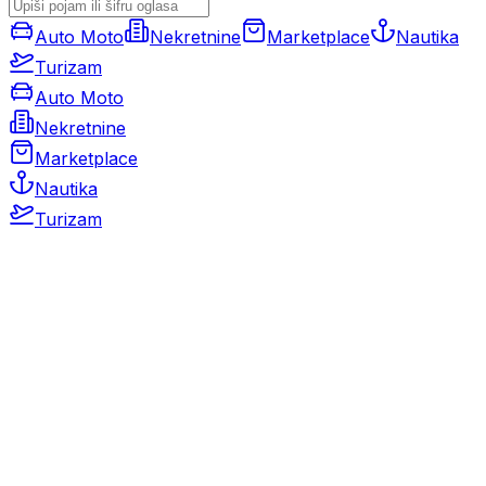
Auto Moto
Nekretnine
Marketplace
Nautika
Turizam
Auto Moto
Nekretnine
Marketplace
Nautika
Turizam
Auto Moto
Rabljeni automobili
Novi automobili
Motocikli / motori
Gospodarska vozila
Rezervni dijelovi i oprema
Kamperi i kamp prikolice