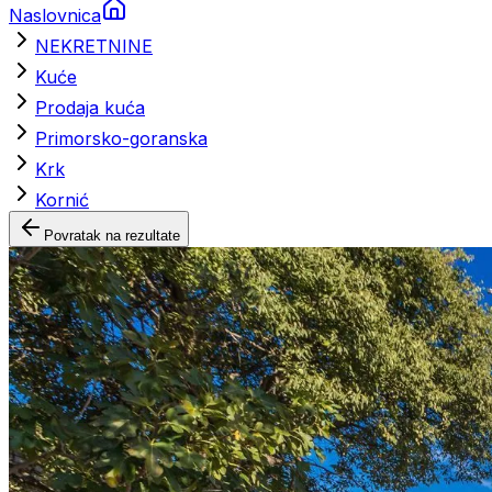
Naslovnica
NEKRETNINE
Kuće
Prodaja kuća
Primorsko-goranska
Krk
Kornić
Povratak na rezultate