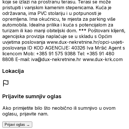
koje se izlazi na prostranu terasu. Terasi se može
pristupiti i vanjskim kamenim stepenicama. Kuća je
održavana, ima PVC stolariju i u potpunosti je
opremljena. Ima okućnicu, te mjesta za parking više
automobila. Idealna prilika i kuća s potencijalom za
turizam ili kao manji obiteljski dom. *** Poštovani klijenti,
agencijska provizija naplaćuje se u skladu s Općim
uvjetima poslovanja www.dux-nekretnine.hr/opci-uvjeti-
poslovanja ID KOD AGENCIJE: 40326 Iva Mršić Agent s
licencom Mob: +385 91 575 9388 Tel: +385 91 480
8808 E-mail: iva@dux-nekretnine.hr www.dux-krk.com
Lokacija
Prijavite sumnjiv oglas
Ako primijetite bilo što neobično ili sumnjivo u ovom
oglasu, prijavite nam.
Prijavi oglas →