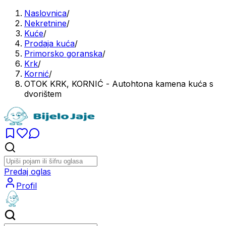
Naslovnica
/
Nekretnine
/
Kuće
/
Prodaja kuća
/
Primorsko goranska
/
Krk
/
Kornić
/
OTOK KRK, KORNIĆ - Autohtona kamena kuća s
dvorištem
Predaj oglas
Profil