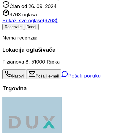
Član od
26. 09. 2024.
3763
oglasa
Prikaži sve oglase
(
3763
)
Recenzije
Dodaj
Nema recenzija
Lokacija oglašivača
Tizianova 8, 51000 Rijeka
Pošalji poruku
Nazovi
Pošalji e-mail
Trgovina