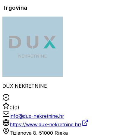
Trgovina
DUX NEKRETNINE
0
(
0
)
info@dux-nekretnine.hr
https://www.dux-nekretnine.hr/
Tizianova 8, 51000 Rijeka