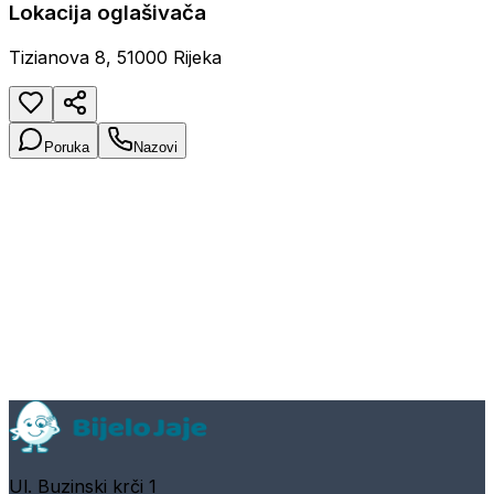
Lokacija oglašivača
Tizianova 8, 51000 Rijeka
Poruka
Nazovi
Ul. Buzinski krči 1