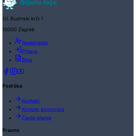
Ul. Buzinski krči 1
10000 Zagreb
Registracija
Prijava
Blog
Podrška
Kontakt
Korisne poveznice
Česta pitanja
Pravno