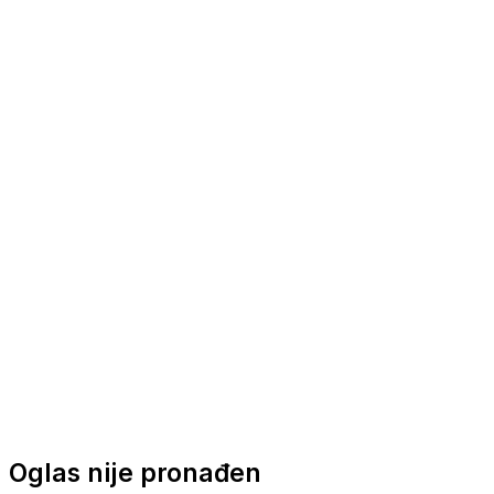
Nautička oprema
Brodski motori
Turizam
Apartmani
Sobe
Kuće za odmor
Aranžmani
Oglas nije pronađen