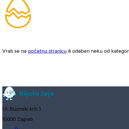
Vrati se na
početnu stranicu
ili odaberi neku od kategori
Ul. Buzinski krči 1
10000 Zagreb