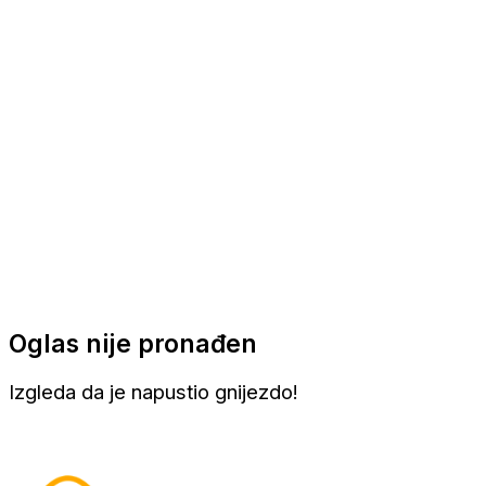
Apartmani
Sobe
Kuće za odmor
Aranžmani
Oglas nije pronađen
Izgleda da je napustio gnijezdo!