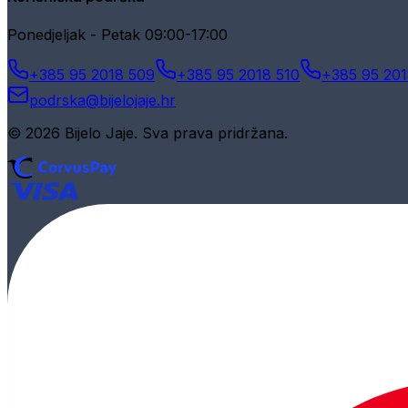
Ponedjeljak - Petak 09:00-17:00
+385 95 2018 509
+385 95 2018 510
+385 95 201
podrska@bijelojaje.hr
© 2026 Bijelo Jaje. Sva prava pridržana.