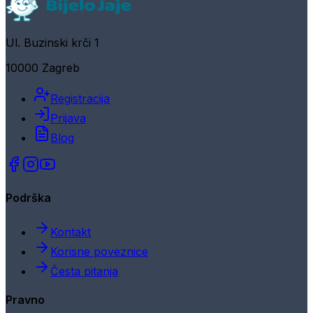
Ul. Buzinski krči 1
10000 Zagreb
Registracija
Prijava
Blog
Podrška
Kontakt
Korisne poveznice
Česta pitanja
Pravno