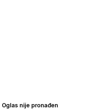
Nautička oprema
Brodski motori
Turizam
Apartmani
Sobe
Kuće za odmor
Aranžmani
Oglas nije pronađen