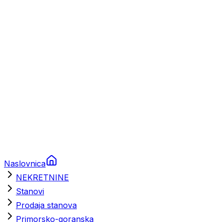
Prikolice za plovila
Brodski rezervni dijelovi
Nautička oprema
Brodski motori
Turizam
Apartmani
Sobe
Kuće za odmor
Aranžmani
Naslovnica
NEKRETNINE
Stanovi
Prodaja stanova
Primorsko-goranska