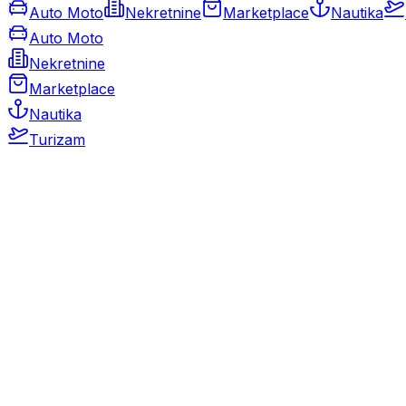
Auto Moto
Nekretnine
Marketplace
Nautika
Auto Moto
Nekretnine
Marketplace
Nautika
Turizam
Auto Moto
Rabljeni automobili
Novi automobili
Motocikli / motori
Gospodarska vozila
Rezervni dijelovi i oprema
Kamperi i kamp prikolice
Oldtimeri