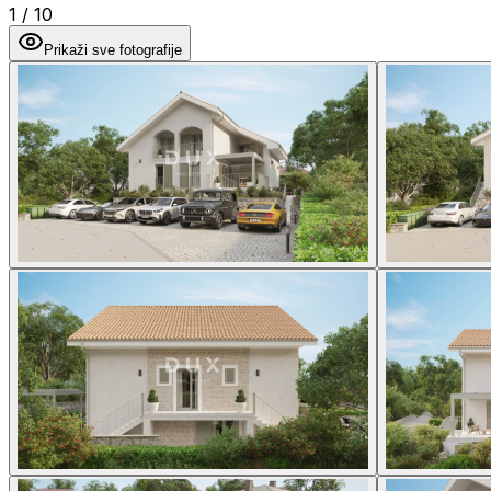
1
/
10
Prikaži sve fotografije