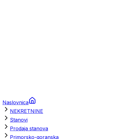
Prikolice za plovila
Brodski rezervni dijelovi
Nautička oprema
Brodski motori
Turizam
Apartmani
Sobe
Kuće za odmor
Aranžmani
Naslovnica
NEKRETNINE
Stanovi
Prodaja stanova
Primorsko-goranska