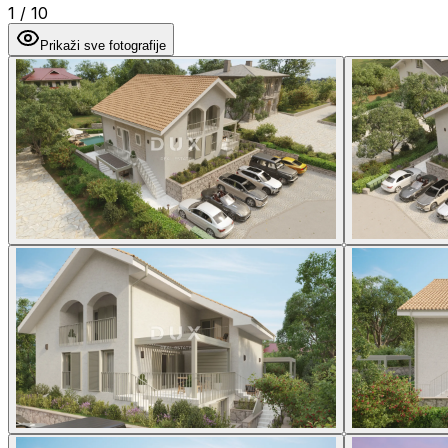
1
/
10
Prikaži sve fotografije