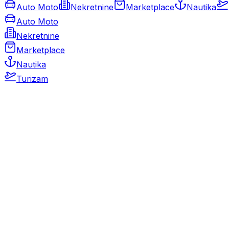
Auto Moto
Nekretnine
Marketplace
Nautika
Auto Moto
Nekretnine
Marketplace
Nautika
Turizam
Auto Moto
Rabljeni automobili
Novi automobili
Motocikli / motori
Gospodarska vozila
Rezervni dijelovi i oprema
Kamperi i kamp prikolice
Oldtimeri