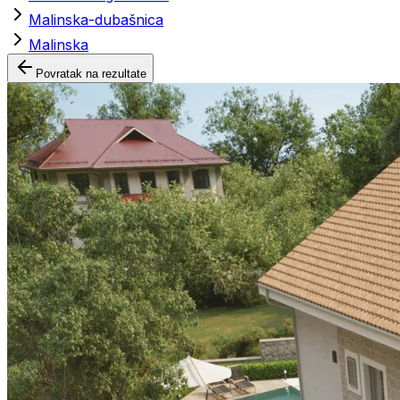
Malinska-dubašnica
Malinska
Povratak na rezultate