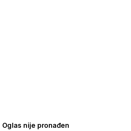
Nautička oprema
Brodski motori
Turizam
Apartmani
Sobe
Kuće za odmor
Aranžmani
Oglas nije pronađen