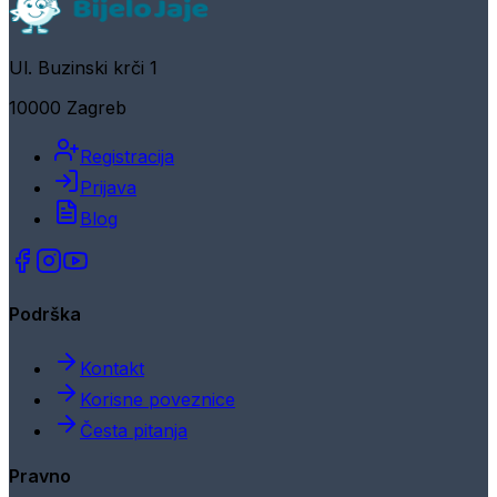
Ul. Buzinski krči 1
10000 Zagreb
Registracija
Prijava
Blog
Podrška
Kontakt
Korisne poveznice
Česta pitanja
Pravno