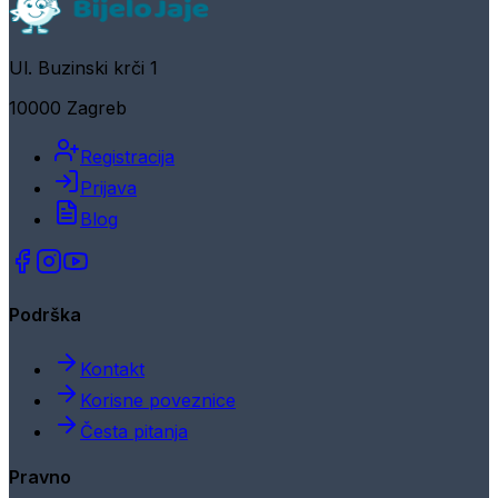
Ul. Buzinski krči 1
10000 Zagreb
Registracija
Prijava
Blog
Podrška
Kontakt
Korisne poveznice
Česta pitanja
Pravno