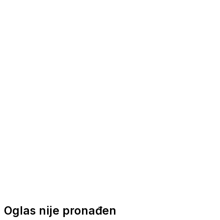
Nautička oprema
Brodski motori
Turizam
Apartmani
Sobe
Kuće za odmor
Aranžmani
Oglas nije pronađen