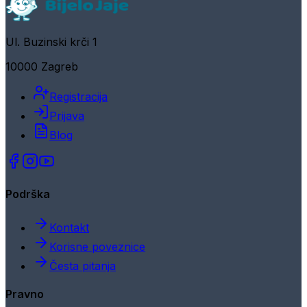
Ul. Buzinski krči 1
10000 Zagreb
Registracija
Prijava
Blog
Podrška
Kontakt
Korisne poveznice
Česta pitanja
Pravno