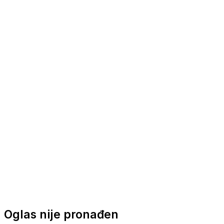
Nautička oprema
Brodski motori
Turizam
Apartmani
Sobe
Kuće za odmor
Aranžmani
Oglas nije pronađen