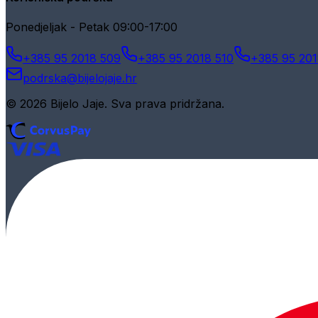
Ponedjeljak - Petak 09:00-17:00
+385 95 2018 509
+385 95 2018 510
+385 95 201
podrska@bijelojaje.hr
© 2026 Bijelo Jaje. Sva prava pridržana.