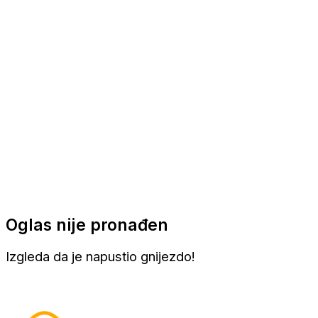
Apartmani
Sobe
Kuće za odmor
Aranžmani
Oglas nije pronađen
Izgleda da je napustio gnijezdo!