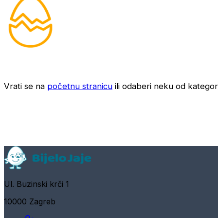
Vrati se na
početnu stranicu
ili odaberi neku od kategori
Ul. Buzinski krči 1
10000 Zagreb