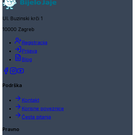
Ul. Buzinski krči 1
10000 Zagreb
Registracija
Prijava
Blog
Podrška
Kontakt
Korisne poveznice
Česta pitanja
Pravno