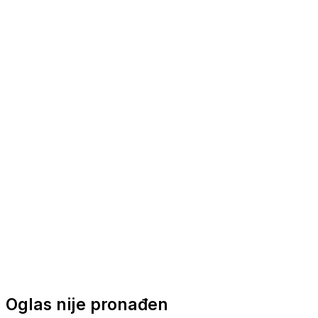
Nautička oprema
Brodski motori
Turizam
Apartmani
Sobe
Kuće za odmor
Aranžmani
Oglas nije pronađen