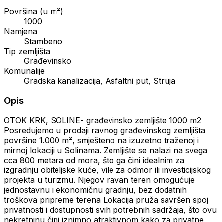
Površina (u m²)
1000
Namjena
Stambeno
Tip zemljišta
Građevinsko
Komunalije
Gradska kanalizacija, Asfaltni put, Struja
Opis
OTOK KRK, SOLINE- građevinsko zemljište 1000 m2
Posredujemo u prodaji ravnog građevinskog zemljišta
površine 1.000 m², smješteno na izuzetno traženoj i
mirnoj lokaciji u Solinama. Zemljište se nalazi na svega
cca 800 metara od mora, što ga čini idealnim za
izgradnju obiteljske kuće, vile za odmor ili investicijskog
projekta u turizmu. Njegov ravan teren omogućuje
jednostavnu i ekonomičnu gradnju, bez dodatnih
troškova pripreme terena Lokacija pruža savršen spoj
privatnosti i dostupnosti svih potrebnih sadržaja, što ovu
nekretninu čini iznimno atraktivnom kako za privatne