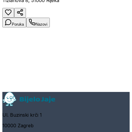
Tizianova 8, 51000 Rijeka
Poruka
Nazovi
Ul. Buzinski krči 1
10000 Zagreb