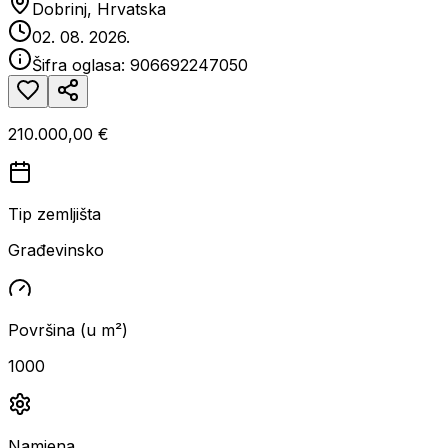
Dobrinj, Hrvatska
02. 08. 2026.
Šifra oglasa:
906692247050
210.000,00 €
Tip zemljišta
Građevinsko
Površina (u m²)
1000
Namjena