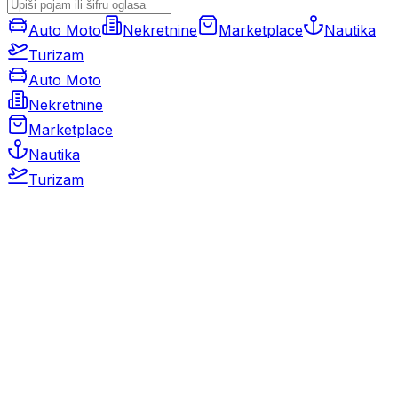
Auto Moto
Nekretnine
Marketplace
Nautika
Turizam
Auto Moto
Nekretnine
Marketplace
Nautika
Turizam
Auto Moto
Rabljeni automobili
Novi automobili
Motocikli / motori
Gospodarska vozila
Rezervni dijelovi i oprema
Kamperi i kamp prikolice