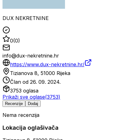
DUX NEKRETNINE
0
(
0
)
info@dux-nekretnine.hr
https://www.dux-nekretnine.hr/
Tizianova 8, 51000 Rijeka
Član od
26. 09. 2024.
3753
oglasa
Prikaži sve oglase
(
3753
)
Recenzije
Dodaj
Nema recenzija
Lokacija oglašivača