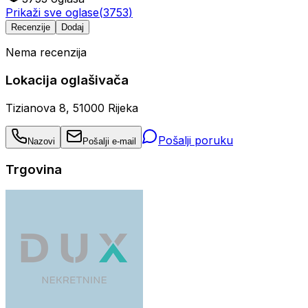
Prikaži sve oglase
(
3753
)
Recenzije
Dodaj
Nema recenzija
Lokacija oglašivača
Tizianova 8, 51000 Rijeka
Pošalji poruku
Nazovi
Pošalji e-mail
Trgovina