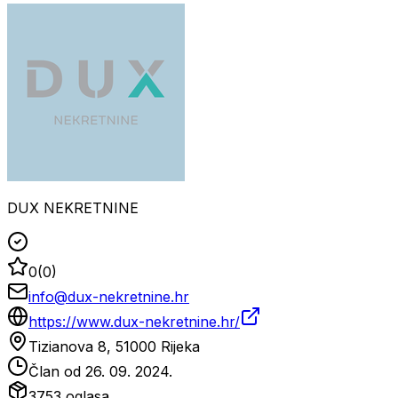
DUX NEKRETNINE
0
(
0
)
info@dux-nekretnine.hr
https://www.dux-nekretnine.hr/
Tizianova 8, 51000 Rijeka
Član od
26. 09. 2024.
3753
oglasa