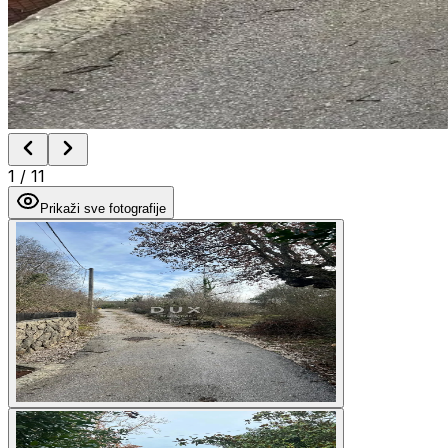
1
/
11
Prikaži sve fotografije