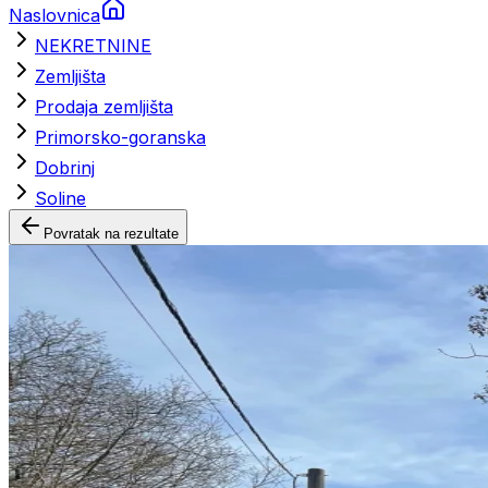
Naslovnica
NEKRETNINE
Zemljišta
Prodaja zemljišta
Primorsko-goranska
Dobrinj
Soline
Povratak na rezultate