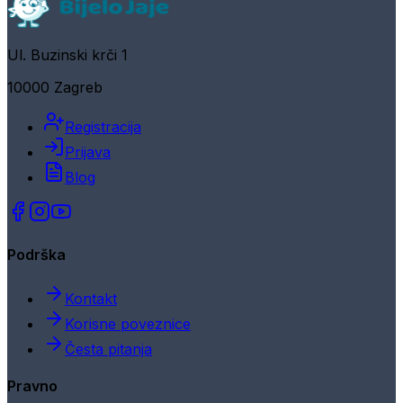
Ul. Buzinski krči 1
10000 Zagreb
Registracija
Prijava
Blog
Podrška
Kontakt
Korisne poveznice
Česta pitanja
Pravno