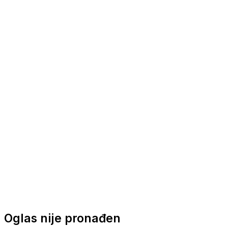
Nautička oprema
Brodski motori
Turizam
Apartmani
Sobe
Kuće za odmor
Aranžmani
Oglas nije pronađen