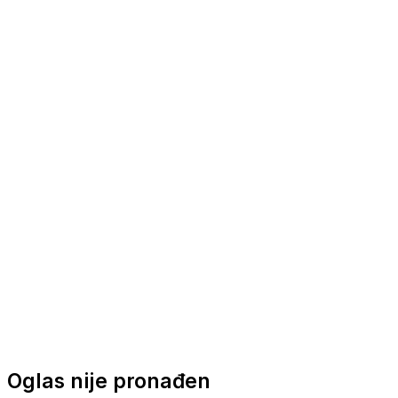
Nautička oprema
Brodski motori
Turizam
Apartmani
Sobe
Kuće za odmor
Aranžmani
Oglas nije pronađen