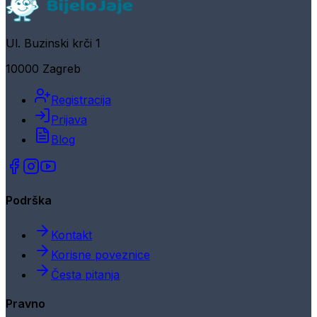
Ul. Buzinski krči 1
10000 Zagreb
Registracija
Prijava
Blog
Podrška
Kontakt
Korisne poveznice
Česta pitanja
Pravno