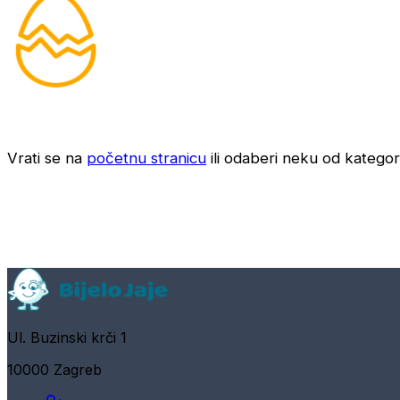
Vrati se na
početnu stranicu
ili odaberi neku od kategori
Ul. Buzinski krči 1
10000 Zagreb