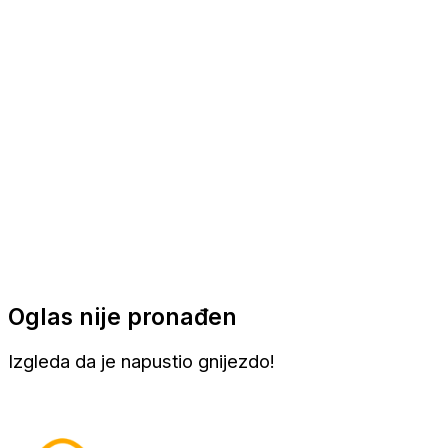
Apartmani
Sobe
Kuće za odmor
Aranžmani
Oglas nije pronađen
Izgleda da je napustio gnijezdo!