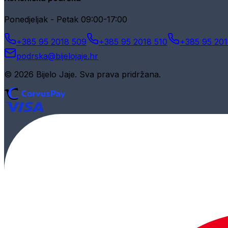
Ponedjeljak - Petak 09:00-17:00
+385 95 2018 509
+385 95 2018 510
+385 95 201
podrska@bijelojaje.hr
© 2026 Bijelo Jaje. Sva prava pridržana.