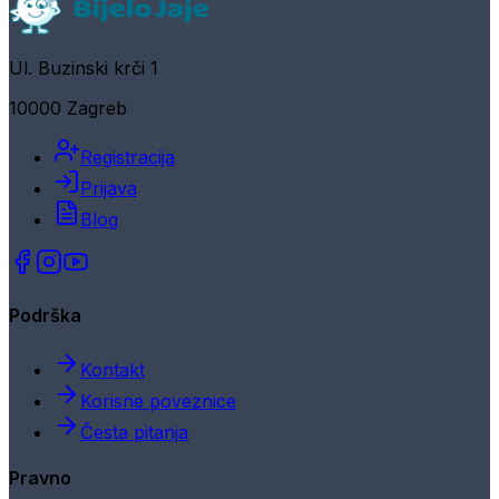
Ul. Buzinski krči 1
10000 Zagreb
Registracija
Prijava
Blog
Podrška
Kontakt
Korisne poveznice
Česta pitanja
Pravno