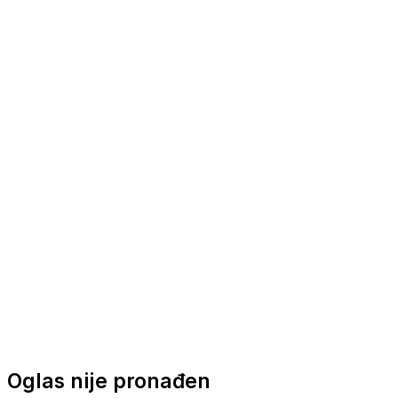
Nautička oprema
Brodski motori
Turizam
Apartmani
Sobe
Kuće za odmor
Aranžmani
Oglas nije pronađen