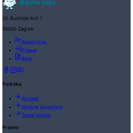
Ul. Buzinski krči 1
10000 Zagreb
Registracija
Prijava
Blog
Podrška
Kontakt
Korisne poveznice
Česta pitanja
Pravno