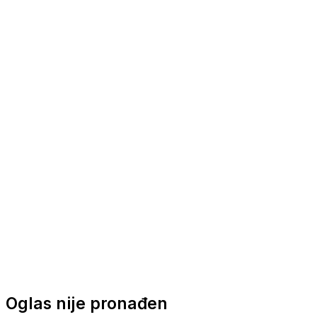
Nautička oprema
Brodski motori
Turizam
Apartmani
Sobe
Kuće za odmor
Aranžmani
Oglas nije pronađen