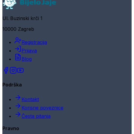
Ul. Buzinski krči 1
10000 Zagreb
Registracija
Prijava
Blog
Podrška
Kontakt
Korisne poveznice
Česta pitanja
Pravno