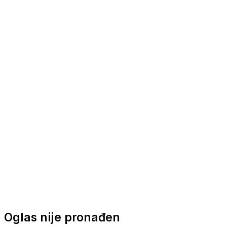
Nautička oprema
Brodski motori
Turizam
Apartmani
Sobe
Kuće za odmor
Aranžmani
Oglas nije pronađen