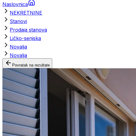
Naslovnica
NEKRETNINE
Stanovi
Prodaja stanova
Ličko-senjska
Novalja
Novalja
Povratak na rezultate