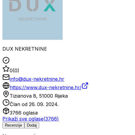
DUX NEKRETNINE
0
(
0
)
info@dux-nekretnine.hr
https://www.dux-nekretnine.hr/
Tizianova 8, 51000 Rijeka
Član od
26. 09. 2024.
3766
oglasa
Prikaži sve oglase
(
3766
)
Recenzije
Dodaj