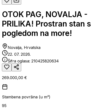
OTOK PAG, NOVALJA -
PRILIKA! Prostran stan s
pogledom na more!
Novalja, Hrvatska
22. 07. 2026.
Šifra oglasa:
210425820634
269.000,00 €
Stambena površina (u m²)
95