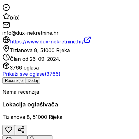
0
(
0
)
info@dux-nekretnine.hr
https://www.dux-nekretnine.hr/
Tizianova 8, 51000 Rijeka
Član od
26. 09. 2024.
3766
oglasa
Prikaži sve oglase
(
3766
)
Recenzije
Dodaj
Nema recenzija
Lokacija oglašivača
Tizianova 8, 51000 Rijeka