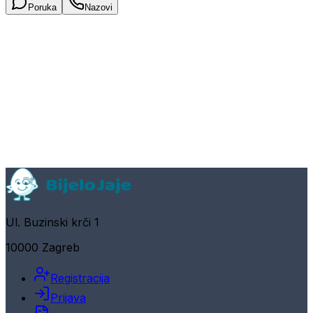
Poruka
Nazovi
Ul. Buzinski krči 1
10000 Zagreb
Registracija
Prijava