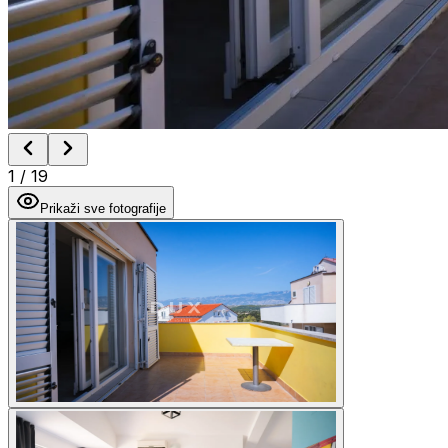
1
/
19
Prikaži sve fotografije