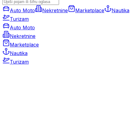
Auto Moto
Nekretnine
Marketplace
Nautika
Turizam
Auto Moto
Nekretnine
Marketplace
Nautika
Turizam
Auto Moto
Rabljeni automobili
Novi automobili
Motocikli / motori
Gospodarska vozila
Rezervni dijelovi i oprema
Kamperi i kamp prikolice