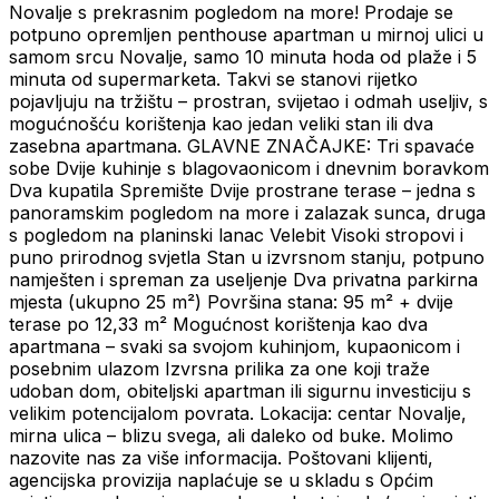
Novalje s prekrasnim pogledom na more! Prodaje se
potpuno opremljen penthouse apartman u mirnoj ulici u
samom srcu Novalje, samo 10 minuta hoda od plaže i 5
minuta od supermarketa. Takvi se stanovi rijetko
pojavljuju na tržištu – prostran, svijetao i odmah useljiv, s
mogućnošću korištenja kao jedan veliki stan ili dva
zasebna apartmana. GLAVNE ZNAČAJKE: Tri spavaće
sobe Dvije kuhinje s blagovaonicom i dnevnim boravkom
Dva kupatila Spremište Dvije prostrane terase – jedna s
panoramskim pogledom na more i zalazak sunca, druga
s pogledom na planinski lanac Velebit Visoki stropovi i
puno prirodnog svjetla Stan u izvrsnom stanju, potpuno
namješten i spreman za useljenje Dva privatna parkirna
mjesta (ukupno 25 m²) Površina stana: 95 m² + dvije
terase po 12,33 m² Mogućnost korištenja kao dva
apartmana – svaki sa svojom kuhinjom, kupaonicom i
posebnim ulazom Izvrsna prilika za one koji traže
udoban dom, obiteljski apartman ili sigurnu investiciju s
velikim potencijalom povrata. Lokacija: centar Novalje,
mirna ulica – blizu svega, ali daleko od buke. Molimo
nazovite nas za više informacija. Poštovani klijenti,
agencijska provizija naplaćuje se u skladu s Općim