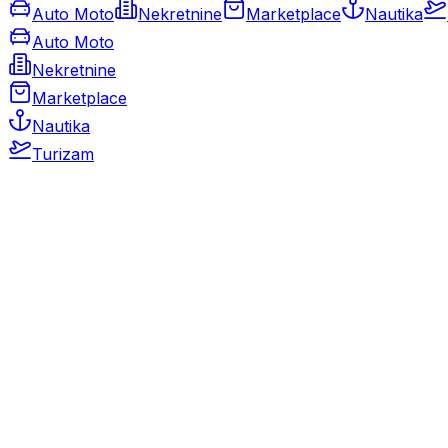
Auto Moto
Nekretnine
Marketplace
Nautika
Auto Moto
Nekretnine
Marketplace
Nautika
Turizam
Auto Moto
Rabljeni automobili
Novi automobili
Motocikli / motori
Gospodarska vozila
Rezervni dijelovi i oprema
Kamperi i kamp prikolice
Oldtimeri