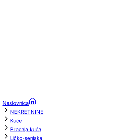
Prikolice za plovila
Brodski rezervni dijelovi
Nautička oprema
Brodski motori
Turizam
Apartmani
Sobe
Kuće za odmor
Aranžmani
Naslovnica
NEKRETNINE
Kuće
Prodaja kuća
Ličko-senjska