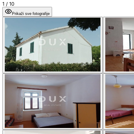
1
/
10
Prikaži sve fotografije