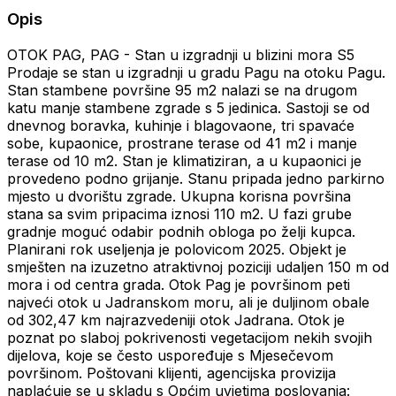
Opis
OTOK PAG, PAG - Stan u izgradnji u blizini mora S5
Prodaje se stan u izgradnji u gradu Pagu na otoku Pagu.
Stan stambene površine 95 m2 nalazi se na drugom
katu manje stambene zgrade s 5 jedinica. Sastoji se od
dnevnog boravka, kuhinje i blagovaone, tri spavaće
sobe, kupaonice, prostrane terase od 41 m2 i manje
terase od 10 m2. Stan je klimatiziran, a u kupaonici je
provedeno podno grijanje. Stanu pripada jedno parkirno
mjesto u dvorištu zgrade. Ukupna korisna površina
stana sa svim pripacima iznosi 110 m2. U fazi grube
gradnje moguć odabir podnih obloga po želji kupca.
Planirani rok useljenja je polovicom 2025. Objekt je
smješten na izuzetno atraktivnoj poziciji udaljen 150 m od
mora i od centra grada. Otok Pag je površinom peti
najveći otok u Jadranskom moru, ali je duljinom obale
od 302,47 km najrazvedeniji otok Jadrana. Otok je
poznat po slaboj pokrivenosti vegetacijom nekih svojih
dijelova, koje se često uspoređuje s Mjesečevom
površinom. Poštovani klijenti, agencijska provizija
naplaćuje se u skladu s Općim uvjetima poslovanja: