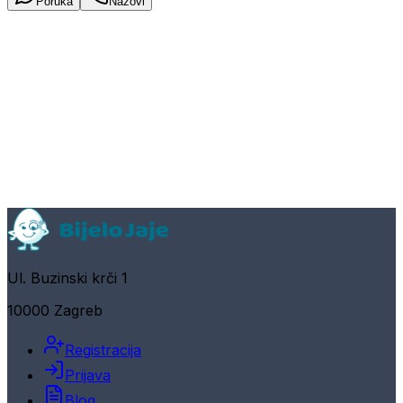
Poruka
Nazovi
Ul. Buzinski krči 1
10000 Zagreb
Registracija
Prijava
Blog