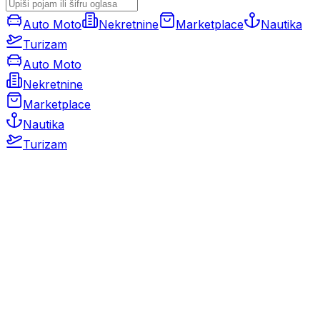
Auto Moto
Nekretnine
Marketplace
Nautika
Turizam
Auto Moto
Nekretnine
Marketplace
Nautika
Turizam
Auto Moto
Rabljeni automobili
Novi automobili
Motocikli / motori
Gospodarska vozila
Rezervni dijelovi i oprema
Kamperi i kamp prikolice