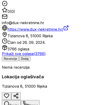
0
(
0
)
info@dux-nekretnine.hr
https://www.dux-nekretnine.hr/
Tizianova 8, 51000 Rijeka
Član od
26. 09. 2024.
3766
oglasa
Prikaži sve oglase
(
3766
)
Recenzije
Dodaj
Nema recenzija
Lokacija oglašivača
Tizianova 8, 51000 Rijeka