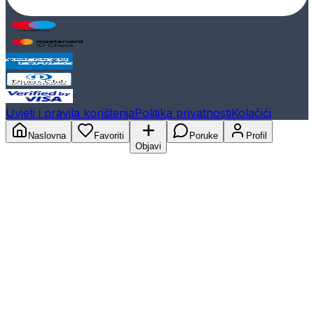
Uvjeti i pravila korištenja
Politika privatnosti
Kolačići
Naslovna
Favoriti
Poruke
Profil
Objavi