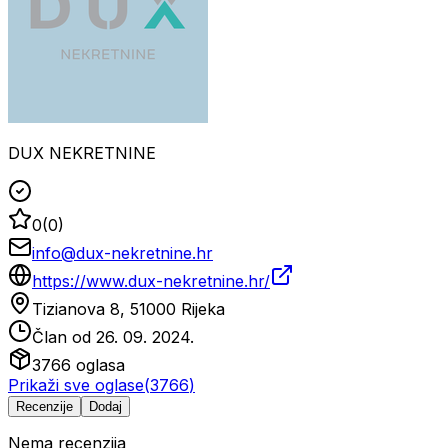
DUX NEKRETNINE
0
(
0
)
info@dux-nekretnine.hr
https://www.dux-nekretnine.hr/
Tizianova 8, 51000 Rijeka
Član od
26. 09. 2024.
3766
oglasa
Prikaži sve oglase
(
3766
)
Recenzije
Dodaj
Nema recenzija