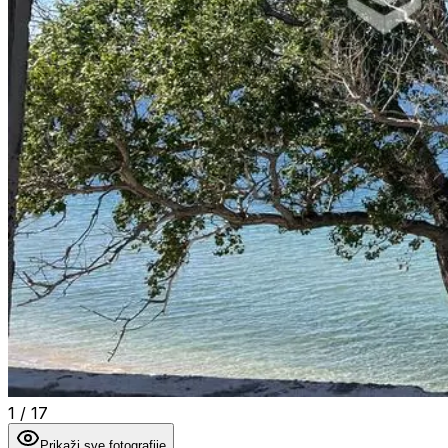
1
/
17
Prikaži sve fotografije