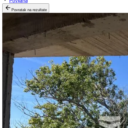
Povljana
Povratak na rezultate