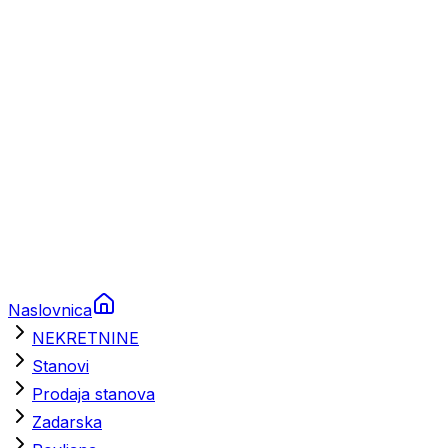
Brodski rezervni dijelovi
Nautička oprema
Brodski motori
Turizam
Apartmani
Sobe
Kuće za odmor
Aranžmani
Naslovnica
NEKRETNINE
Stanovi
Prodaja stanova
Zadarska