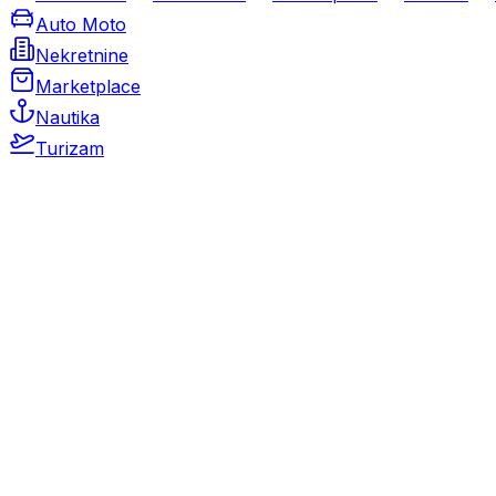
Auto Moto
Nekretnine
Marketplace
Nautika
Turizam
Auto Moto
Rabljeni automobili
Novi automobili
Motocikli / motori
Gospodarska vozila
Rezervni dijelovi i oprema
Kamperi i kamp prikolice
Oldtimeri
Karambolirani automobili