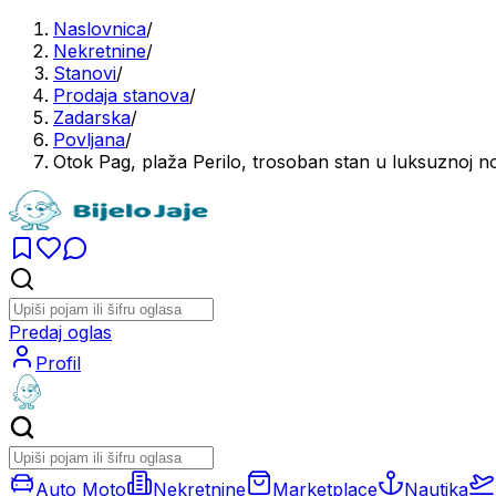
Naslovnica
/
Nekretnine
/
Stanovi
/
Prodaja stanova
/
Zadarska
/
Povljana
/
Otok Pag, plaža Perilo, trosoban stan u luksuzno
Predaj oglas
Profil
Auto Moto
Nekretnine
Marketplace
Nautika