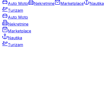
Auto Moto
Nekretnine
Marketplace
Nautika
Turizam
Auto Moto
Nekretnine
Marketplace
Nautika
Turizam
Auto Moto
Rabljeni automobili
Novi automobili
Motocikli / motori
Gospodarska vozila
Rezervni dijelovi i oprema
Kamperi i kamp prikolice