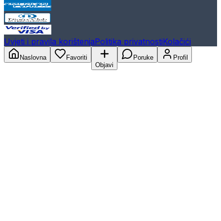
Uvjeti i pravila korištenja
Politika privatnosti
Kolačići
Naslovna
Favoriti
Poruke
Profil
Objavi