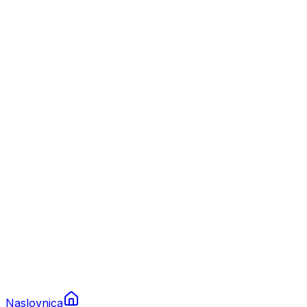
Nautika
Plovila
Charter
Prikolice za plovila
Brodski rezervni dijelovi
Nautička oprema
Brodski motori
Turizam
Apartmani
Sobe
Kuće za odmor
Aranžmani
Naslovnica