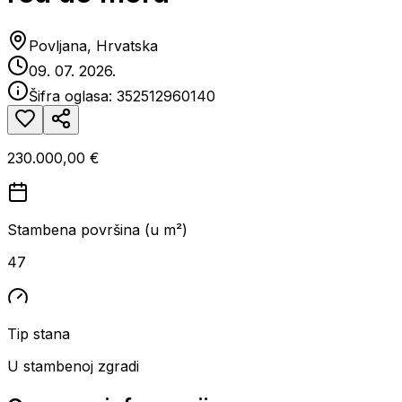
Povljana, Hrvatska
09. 07. 2026.
Šifra oglasa:
352512960140
230.000,00 €
Stambena površina (u m²)
47
Tip stana
U stambenoj zgradi