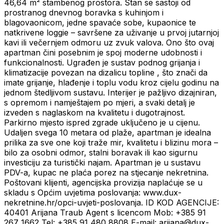
46,64 m² stambenog prostora. Stan se sastoji od
prostranog dnevnog boravka s kuhinjom i
blagovaonicom, jedne spavaće sobe, kupaonice te
natkrivene loggie – savršene za uživanje u prvoj jutarnjoj
kavi ili večernjem odmoru uz zvuk valova. Ono što ovaj
apartman čini posebnim je spoj moderne udobnosti i
funkcionalnosti. Ugrađen je sustav podnog grijanja i
klimatizacije povezan na dizalicu topline , što znači da
imate grijanje, hlađenje i toplu vodu kroz cijelu godinu na
jednom štedljivom sustavu. Interijer je pažljivo dizajniran,
s opremom i namještajem po mjeri, a svaki detalj je
izveden s naglaskom na kvalitetu i dugotrajnost.
Parkirno mjesto ispred zgrade uključeno je u cijenu.
Udaljen svega 10 metara od plaže, apartman je idealna
prilika za sve one koji traže mir, kvalitetu i blizinu mora –
bilo za osobni odmor, stalni boravak ili kao sigurnu
investiciju za turistički najam. Apartman je u sustavu
PDV-a, kupac ne plaća porez na stjecanje nekretnina.
Poštovani klijenti, agencijska provizija naplaćuje se u
skladu s Općim uvjetima poslovanja: www.dux-
nekretnine.hr/opci-uvjeti-poslovanja. ID KOD AGENCIJE:
40401 Arijana Traub Agent s licencom Mob: +385 91
267 1662 Tel: +385 91 480 8808 E-mail: arijana@dux-