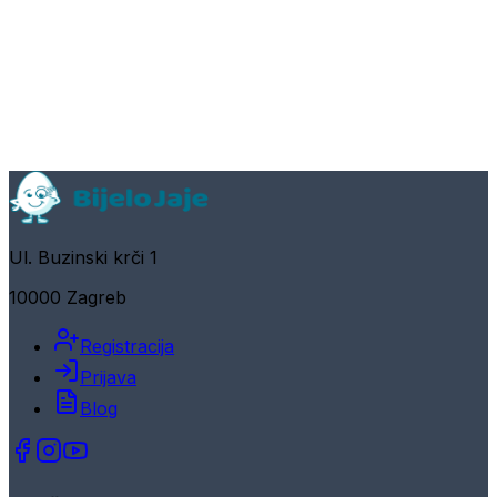
Ul. Buzinski krči 1
10000 Zagreb
Registracija
Prijava
Blog