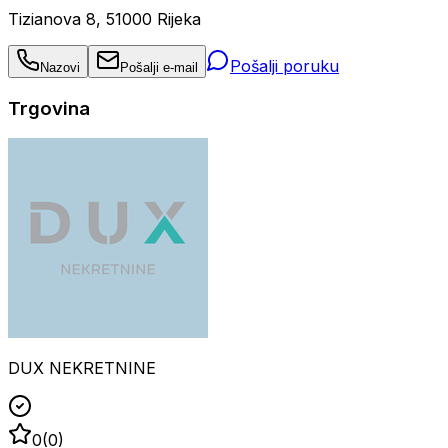
Tizianova 8, 51000 Rijeka
Pošalji poruku
Nazovi
Pošalji e-mail
Trgovina
DUX NEKRETNINE
0
(
0
)