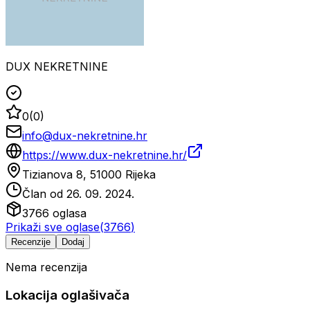
DUX NEKRETNINE
0
(
0
)
info@dux-nekretnine.hr
https://www.dux-nekretnine.hr/
Tizianova 8, 51000 Rijeka
Član od
26. 09. 2024.
3766
oglasa
Prikaži sve oglase
(
3766
)
Recenzije
Dodaj
Nema recenzija
Lokacija oglašivača