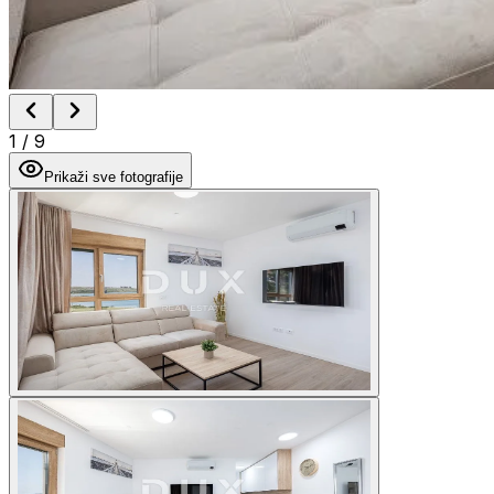
1
/
9
Prikaži sve fotografije