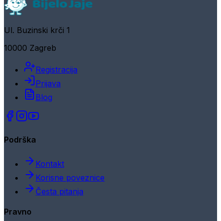
Ul. Buzinski krči 1
10000 Zagreb
Registracija
Prijava
Blog
Podrška
Kontakt
Korisne poveznice
Česta pitanja
Pravno