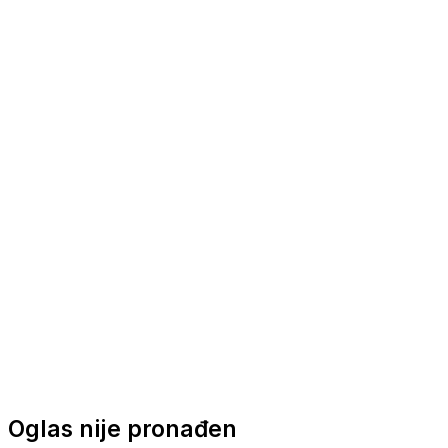
Nautička oprema
Brodski motori
Turizam
Apartmani
Sobe
Kuće za odmor
Aranžmani
Oglas nije pronađen