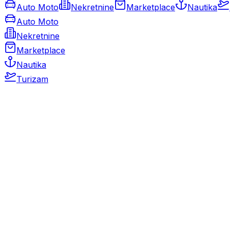
Auto Moto
Nekretnine
Marketplace
Nautika
Auto Moto
Nekretnine
Marketplace
Nautika
Turizam
Auto Moto
Rabljeni automobili
Novi automobili
Motocikli / motori
Gospodarska vozila
Rezervni dijelovi i oprema
Kamperi i kamp prikolice
Oldtimeri