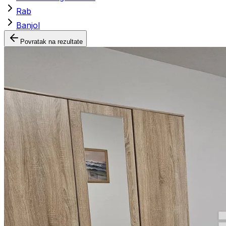
Rab
Banjol
Povratak na rezultate