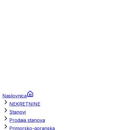
Prikolice za plovila
Brodski rezervni dijelovi
Nautička oprema
Brodski motori
Turizam
Apartmani
Sobe
Kuće za odmor
Aranžmani
Naslovnica
NEKRETNINE
Stanovi
Prodaja stanova
Primorsko-goranska