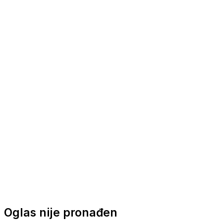
Nautička oprema
Brodski motori
Turizam
Apartmani
Sobe
Kuće za odmor
Aranžmani
Oglas nije pronađen