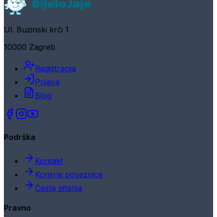
Ul. Buzinski krči 1
10000 Zagreb
Registracija
Prijava
Blog
Podrška
Kontakt
Korisne poveznice
Česta pitanja
Pravno