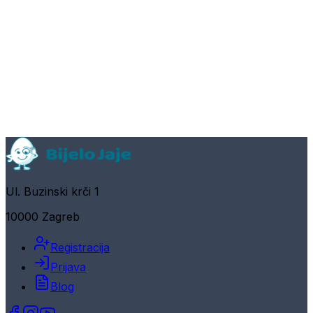
Ul. Buzinski krči 1
10000 Zagreb
Registracija
Prijava
Blog