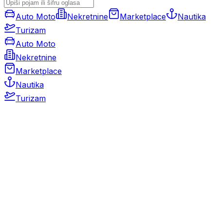
Auto Moto
Nekretnine
Marketplace
Nautika
Turizam
Auto Moto
Nekretnine
Marketplace
Nautika
Turizam
Auto Moto
Rabljeni automobili
Novi automobili
Motocikli / motori
Gospodarska vozila
Rezervni dijelovi i oprema
Kamperi i kamp prikolice