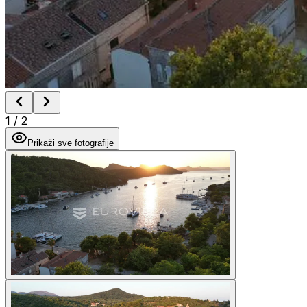
1
/
2
Prikaži sve fotografije