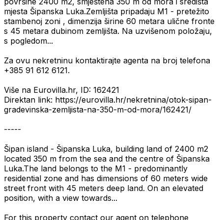
površine 2400 m2, smještena 350 m od mora i središta
mjesta Šipanska Luka.Zemljišta pripadaju M1 - pretežito
stambenoj zoni , dimenzija širine 60 metara ulične fronte
s 45 metara dubinom zemljišta. Na uzvišenom položaju,
s pogledom...
Za ovu nekretninu kontaktirajte agenta na broj telefona
+385 91 612 6121.
Više na Eurovilla.hr, ID: 162421
Direktan link: https://eurovilla.hr/nekretnina/otok-sipan-
gradevinska-zemljista-na-350-m-od-mora/162421/
-----
Šipan island - Šipanska Luka, building land of 2400 m2
located 350 m from the sea and the centre of Šipanska
Luka.The land belongs to the M1 - predominantly
residential zone and has dimensions of 60 meters wide
street front with 45 meters deep land. On an elevated
position, with a view towards...
For this property contact our agent on telephone