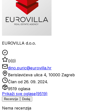
EUROVILLA d.o.o.
0
(
0
)
dino.puric@eurovilla.hr
Berislavićeva ulica 4, 10000 Zagreb
Član od
26. 09. 2024.
9519
oglasa
Prikaži sve oglase
(
9519
)
Recenzije
Dodaj
Nema recenzija