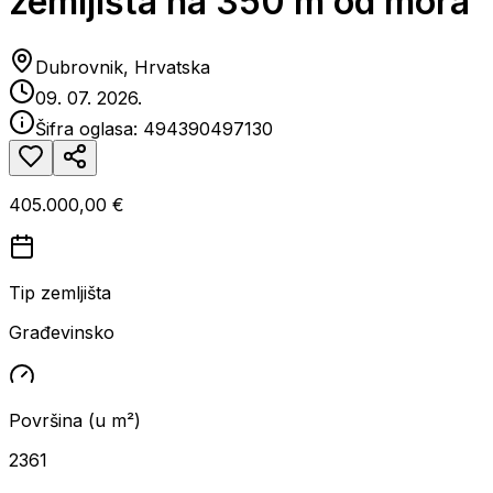
zemljišta na 350 m od mora
Dubrovnik, Hrvatska
09. 07. 2026.
Šifra oglasa:
494390497130
405.000,00 €
Tip zemljišta
Građevinsko
Površina (u m²)
2361