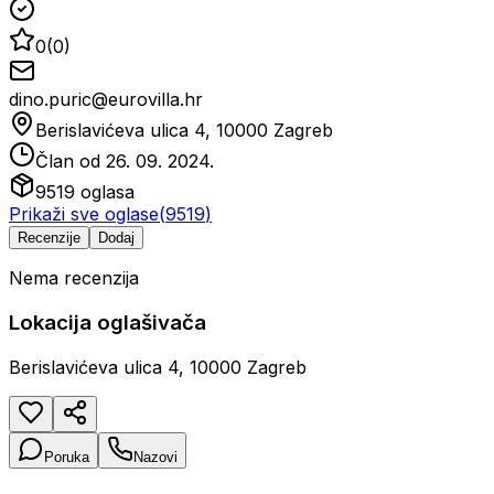
0
(
0
)
dino.puric@eurovilla.hr
Berislavićeva ulica 4, 10000 Zagreb
Član od
26. 09. 2024.
9519
oglasa
Prikaži sve oglase
(
9519
)
Recenzije
Dodaj
Nema recenzija
Lokacija oglašivača
Berislavićeva ulica 4, 10000 Zagreb
Poruka
Nazovi