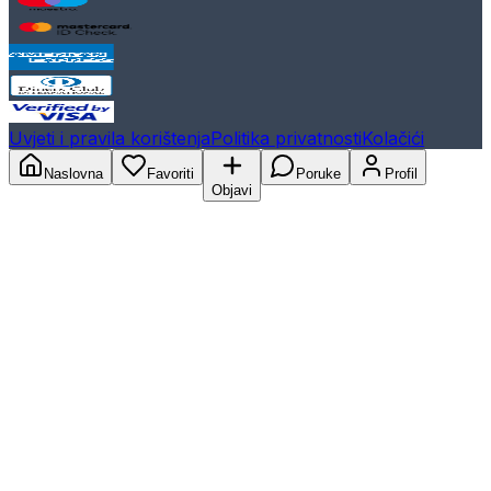
Uvjeti i pravila korištenja
Politika privatnosti
Kolačići
Naslovna
Favoriti
Poruke
Profil
Objavi