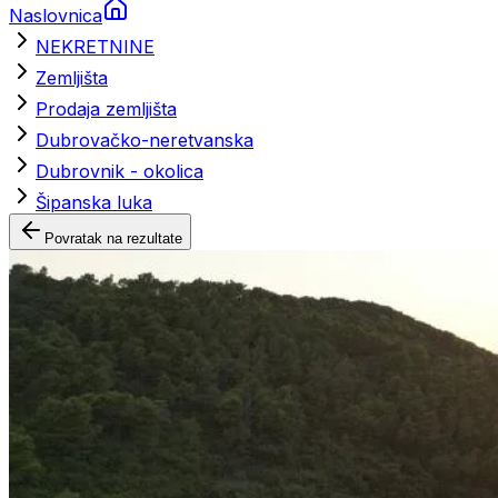
Naslovnica
NEKRETNINE
Zemljišta
Prodaja zemljišta
Dubrovačko-neretvanska
Dubrovnik - okolica
Šipanska luka
Povratak na rezultate