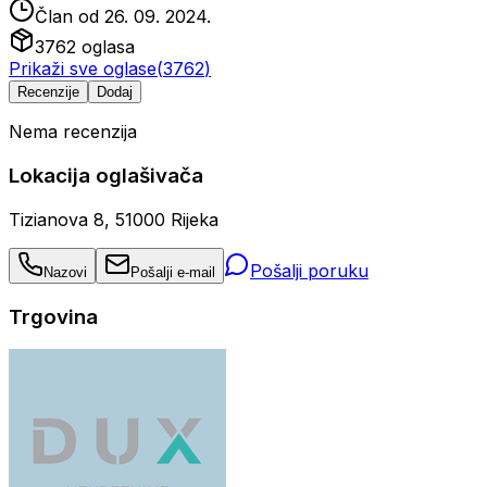
Član od
26. 09. 2024.
3762
oglasa
Prikaži sve oglase
(
3762
)
Recenzije
Dodaj
Nema recenzija
Lokacija oglašivača
Tizianova 8, 51000 Rijeka
Pošalji poruku
Nazovi
Pošalji e-mail
Trgovina