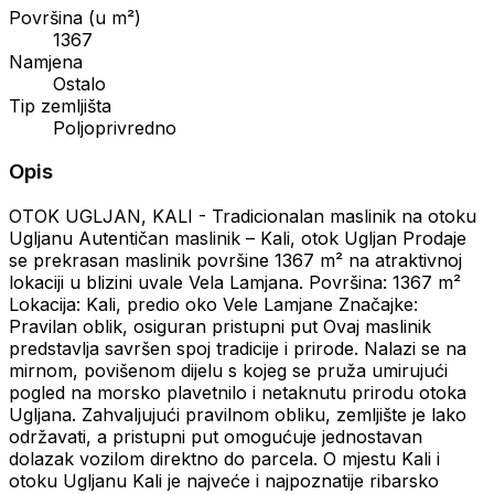
Površina (u m²)
1367
Namjena
Ostalo
Tip zemljišta
Poljoprivredno
Opis
OTOK UGLJAN, KALI - Tradicionalan maslinik na otoku
Ugljanu Autentičan maslinik – Kali, otok Ugljan Prodaje
se prekrasan maslinik površine 1367 m² na atraktivnoj
lokaciji u blizini uvale Vela Lamjana. Površina: 1367 m²
Lokacija: Kali, predio oko Vele Lamjane Značajke:
Pravilan oblik, osiguran pristupni put Ovaj maslinik
predstavlja savršen spoj tradicije i prirode. Nalazi se na
mirnom, povišenom dijelu s kojeg se pruža umirujući
pogled na morsko plavetnilo i netaknutu prirodu otoka
Ugljana. Zahvaljujući pravilnom obliku, zemljište je lako
održavati, a pristupni put omogućuje jednostavan
dolazak vozilom direktno do parcela. O mjestu Kali i
otoku Ugljanu Kali je najveće i najpoznatije ribarsko