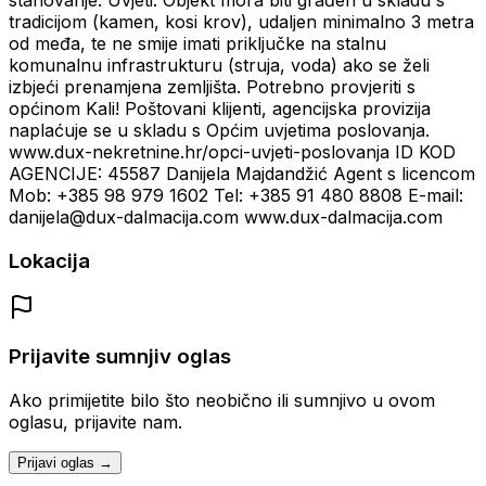
stanovanje. Uvjeti: Objekt mora biti građen u skladu s
tradicijom (kamen, kosi krov), udaljen minimalno 3 metra
od međa, te ne smije imati priključke na stalnu
komunalnu infrastrukturu (struja, voda) ako se želi
izbjeći prenamjena zemljišta. Potrebno provjeriti s
općinom Kali! Poštovani klijenti, agencijska provizija
naplaćuje se u skladu s Općim uvjetima poslovanja.
www.dux-nekretnine.hr/opci-uvjeti-poslovanja ID KOD
AGENCIJE: 45587 Danijela Majdandžić Agent s licencom
Mob: +385 98 979 1602 Tel: +385 91 480 8808 E-mail:
danijela@dux-dalmacija.com www.dux-dalmacija.com
Lokacija
Prijavite sumnjiv oglas
Ako primijetite bilo što neobično ili sumnjivo u ovom
oglasu, prijavite nam.
Prijavi oglas →