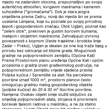
mjesto na zadarskim otocima, prepoznatljivo po svojoj
autentičnoj atmosferi, kvrgavim maslinama i kamenim
suhozidima ("gromačama"). Dok je stara jezgra
smještena prema Zadru, noviji dio mjesta širi se prema
uvalama Lamjana, koje su poznate po svojoj prirodnoj
ljepoti i gospodarskom značaju. Otok Ugljan, poznat kao
"zeleni otok", prekriven je gustim borovim šumama,
makijom i stoljetnim maslinicima. Zahvaljujući izvrsnoj
povezanosti s kopnom (česte trajektne i brodske linije
Zadar – Preko), Ugljan je idealan za one koji traže bijeg u
prirodu bez odricanja od blizine grada. Mogućnosti
gradnje na poljoprivrednom zemljištu (Općina Kali)
Prema Prostornom planu uređenja Općine Kali i općim
propisima o gradnji izvan građevinskog područja, na
poljoprivrednom zemljištu vrijede sljedeća pravila:
Poljska kućica / Spremište za alat: Na parcelama
površine iznad 1000 m², prostorni planovi često
omogućuju gradnju malog gospodarskog objekta
(poljske kućice) do 20 ili 30 m² tlocrtne površine.
Namjena: Ovakav objekt smije služiti isključivo za
smještaj poljoprivrednih alata, strojeva ili privremeni
boravak tijekom radova u masliniku, a ne za stalno