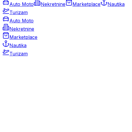
Auto Moto
Nekretnine
Marketplace
Nautika
Turizam
Auto Moto
Nekretnine
Marketplace
Nautika
Turizam
Auto Moto
Rabljeni automobili
Novi automobili
Motocikli / motori
Gospodarska vozila
Rezervni dijelovi i oprema
Kamperi i kamp prikolice