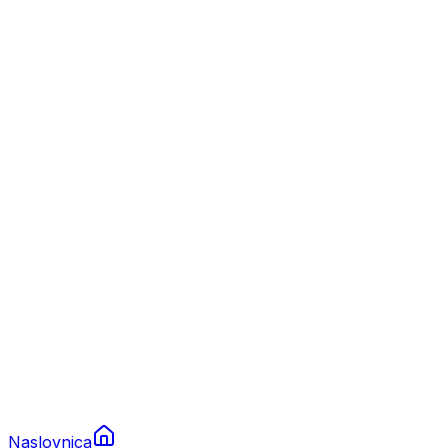
Nautika
Plovila
Charter
Prikolice za plovila
Brodski rezervni dijelovi
Nautička oprema
Brodski motori
Turizam
Apartmani
Sobe
Kuće za odmor
Aranžmani
Naslovnica