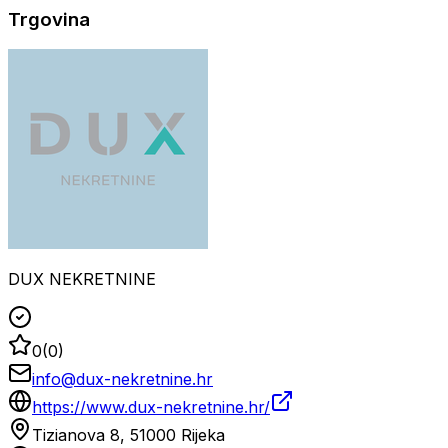
Trgovina
DUX NEKRETNINE
0
(
0
)
info@dux-nekretnine.hr
https://www.dux-nekretnine.hr/
Tizianova 8, 51000 Rijeka