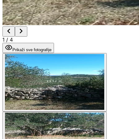
1
/
4
Prikaži sve fotografije