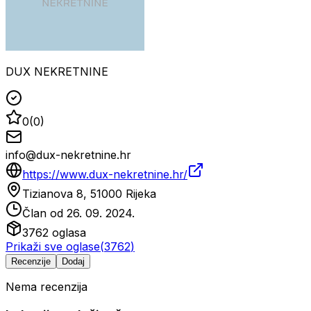
DUX NEKRETNINE
0
(
0
)
info@dux-nekretnine.hr
https://www.dux-nekretnine.hr/
Tizianova 8, 51000 Rijeka
Član od
26. 09. 2024.
3762
oglasa
Prikaži sve oglase
(
3762
)
Recenzije
Dodaj
Nema recenzija