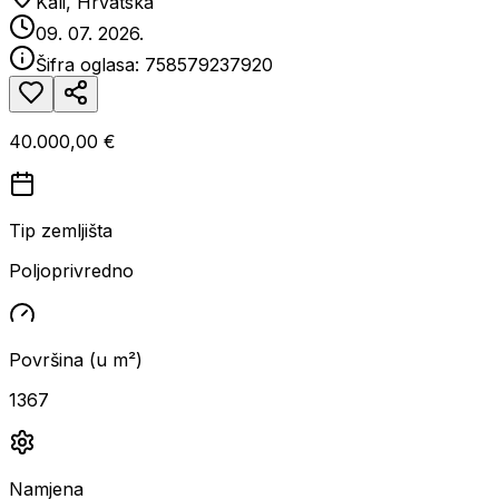
Kali, Hrvatska
09. 07. 2026.
Šifra oglasa:
758579237920
40.000,00 €
Tip zemljišta
Poljoprivredno
Površina (u m²)
1367
Namjena