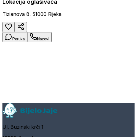
Lokacija oglašivača
Tizianova 8, 51000 Rijeka
Poruka
Nazovi
Ul. Buzinski krči 1