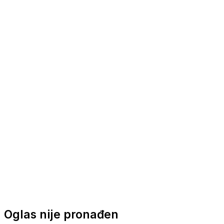
Nautička oprema
Brodski motori
Turizam
Apartmani
Sobe
Kuće za odmor
Aranžmani
Oglas nije pronađen