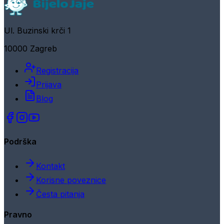
Ul. Buzinski krči 1
10000 Zagreb
Registracija
Prijava
Blog
Podrška
Kontakt
Korisne poveznice
Česta pitanja
Pravno