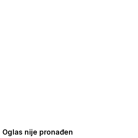
Nautička oprema
Brodski motori
Turizam
Apartmani
Sobe
Kuće za odmor
Aranžmani
Oglas nije pronađen