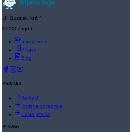
Ul. Buzinski krči 1
10000 Zagreb
Registracija
Prijava
Blog
Podrška
Kontakt
Korisne poveznice
Česta pitanja
Pravno