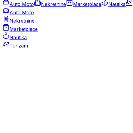
Auto Moto
Nekretnine
Marketplace
Nautika
Auto Moto
Nekretnine
Marketplace
Nautika
Turizam
Auto Moto
Rabljeni automobili
Novi automobili
Motocikli / motori
Gospodarska vozila
Rezervni dijelovi i oprema
Kamperi i kamp prikolice
Oldtimeri