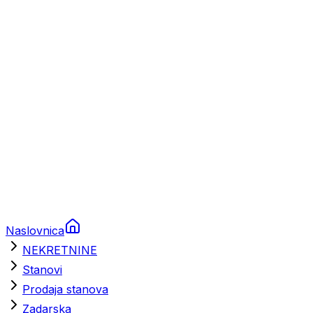
Prikolice za plovila
Brodski rezervni dijelovi
Nautička oprema
Brodski motori
Turizam
Apartmani
Sobe
Kuće za odmor
Aranžmani
Naslovnica
NEKRETNINE
Stanovi
Prodaja stanova
Zadarska