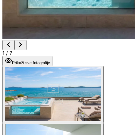
1
/
7
Prikaži sve fotografije