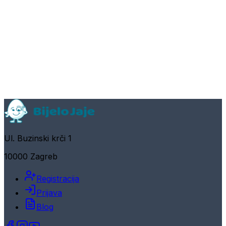
Ul. Buzinski krči 1
10000 Zagreb
Registracija
Prijava
Blog