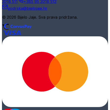
2018 511
+385 95 2018 512
podrska@bijelojaje.hr
© 2026 Bijelo Jaje. Sva prava pridržana.