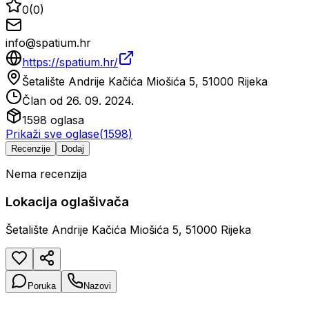
0
(
0
)
info@spatium.hr
https://spatium.hr/
Šetalište Andrije Kačića Miošića 5, 51000 Rijeka
Član od
26. 09. 2024.
1598
oglasa
Prikaži sve oglase
(
1598
)
Recenzije
Dodaj
Nema recenzija
Lokacija oglašivača
Šetalište Andrije Kačića Miošića 5, 51000 Rijeka
Poruka
Nazovi