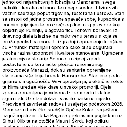
jednoj od najatraktivnijih lokacija u Mandrama, svega
nekoliko koraka od mora te u neposrednoj blizini svih
važnih sadržaja poput trgovina, restorana i barova. Stan
se sastoji od jedne prostrane spavaće sobe, kupaonice s
podnim grijanjem te prozračnog dnevnog prostora koji
objedinjuje kuhinju, blagovaonicu i dnevni boravak. Iz
dnevnog dijela izlazi se na natkrivenu terasu s koje se
pruža pogled na more. U izgradnji i opremanju korišteni
su vrhunski materijali i oprema kako bi se osigurala
visoka razina udobnosti i kvalitete stanovanja. Ugrađena
je aluminijska stolarija Schüco, u cijeloj zgradi
postavljene su keramičke pločice renomiranog
proizvođača Marazzi, dok su sanitarije opremljene
slavinama više linije brenda Hansgrohe. Stan ima podno
grijanje s mogućnošću WiFi upravljanja, električne rolete
te klima uređaje više klase u svakoj prostoriji. Cijela
zgrada opremljena je videonadzorom radi dodatne
sigurnosti. Uz stan dolazi i vlastito parkirno mjesto.
Predviđeni završetak radova i useljenje: početkom 2026.
Mandre su turističko središte Općine Kolan, smješteno
na južnoj strani otoka Paga sa prekrasnim pogledom na
Silbu i Olib te na otočiće Maun i Škrdu koji obiluju
uvalama i prekrasnim plažama. Smještene na samoj