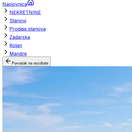
Naslovnica
NEKRETNINE
Stanovi
Prodaja stanova
Zadarska
Kolan
Mandre
Povratak na rezultate