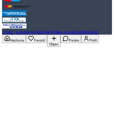
Uvjeti i pravila korištenja
Politika privatnosti
Kolačići
Naslovna
Favoriti
Poruke
Profil
Objavi