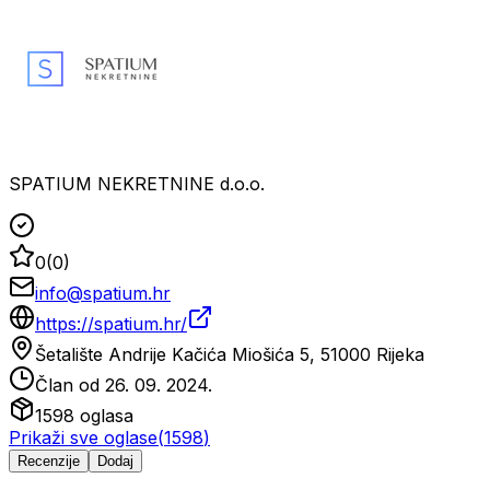
SPATIUM NEKRETNINE d.o.o.
0
(
0
)
info@spatium.hr
https://spatium.hr/
Šetalište Andrije Kačića Miošića 5, 51000 Rijeka
Član od
26. 09. 2024.
1598
oglasa
Prikaži sve oglase
(
1598
)
Recenzije
Dodaj