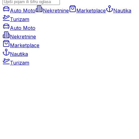
Auto Moto
Nekretnine
Marketplace
Nautika
Turizam
Auto Moto
Nekretnine
Marketplace
Nautika
Turizam
Auto Moto
Rabljeni automobili
Novi automobili
Motocikli / motori
Gospodarska vozila
Rezervni dijelovi i oprema
Kamperi i kamp prikolice