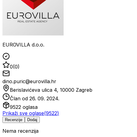
EUROVILLA d.o.o.
0
(
0
)
dino.puric@eurovilla.hr
Berislavićeva ulica 4, 10000 Zagreb
Član od
26. 09. 2024.
9522
oglasa
Prikaži sve oglase
(
9522
)
Recenzije
Dodaj
Nema recenzija