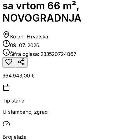
sa vrtom 66 m²,
NOVOGRADNJA
Kolan, Hrvatska
09. 07. 2026.
Šifra oglasa:
233520724867
364.943,00 €
Tip stana
U stambenoj zgradi
Broj etaža