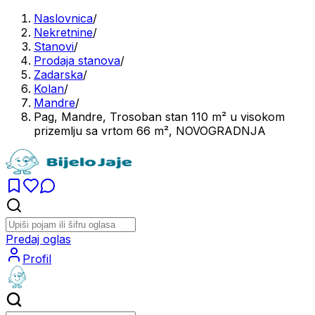
Naslovnica
/
Nekretnine
/
Stanovi
/
Prodaja stanova
/
Zadarska
/
Kolan
/
Mandre
/
Pag, Mandre, Trosoban stan 110 m² u visokom
prizemlju sa vrtom 66 m², NOVOGRADNJA
Predaj oglas
Profil