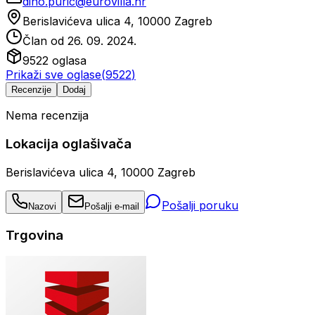
dino.puric@eurovilla.hr
Berislavićeva ulica 4, 10000 Zagreb
Član od
26. 09. 2024.
9522
oglasa
Prikaži sve oglase
(
9522
)
Recenzije
Dodaj
Nema recenzija
Lokacija oglašivača
Berislavićeva ulica 4, 10000 Zagreb
Pošalji poruku
Nazovi
Pošalji e-mail
Trgovina