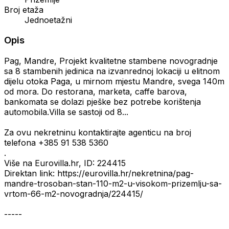
Broj etaža
Jednoetažni
Opis
Pag, Mandre, Projekt kvalitetne stambene novogradnje
sa 8 stambenih jedinica na izvanrednoj lokaciji u elitnom
dijelu otoka Paga, u mirnom mjestu Mandre, svega 140m
od mora. Do restorana, marketa, caffe barova,
bankomata se dolazi pješke bez potrebe korištenja
automobila.Villa se sastoji od 8...
Za ovu nekretninu kontaktirajte agenticu na broj
telefona +385 91 538 5360
.
Više na Eurovilla.hr, ID: 224415
Direktan link: https://eurovilla.hr/nekretnina/pag-
mandre-trosoban-stan-110-m2-u-visokom-prizemlju-sa-
vrtom-66-m2-novogradnja/224415/
-----