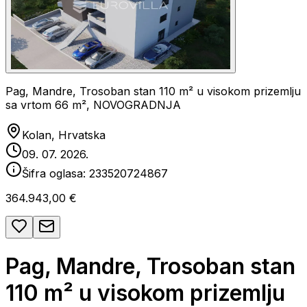
Pag, Mandre, Trosoban stan 110 m² u visokom prizemlju
sa vrtom 66 m², NOVOGRADNJA
Kolan, Hrvatska
09. 07. 2026.
Šifra oglasa:
233520724867
364.943,00 €
Pag, Mandre, Trosoban stan
110 m² u visokom prizemlju