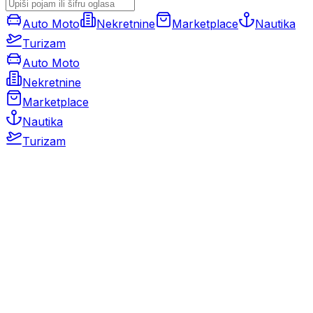
Auto Moto
Nekretnine
Marketplace
Nautika
Turizam
Auto Moto
Nekretnine
Marketplace
Nautika
Turizam
Auto Moto
Rabljeni automobili
Novi automobili
Motocikli / motori
Gospodarska vozila
Rezervni dijelovi i oprema
Kamperi i kamp prikolice