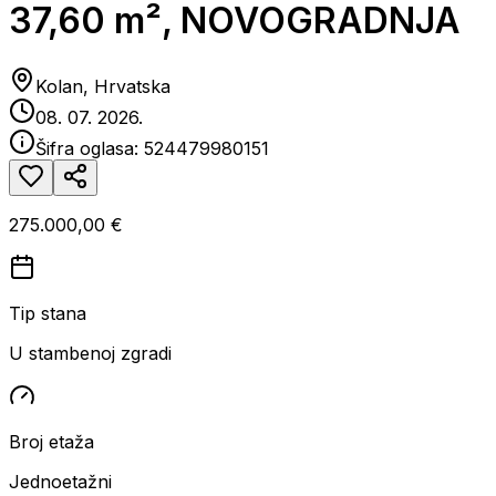
37,60 m², NOVOGRADNJA
Kolan, Hrvatska
08. 07. 2026.
Šifra oglasa:
524479980151
275.000,00 €
Tip stana
U stambenoj zgradi
Broj etaža
Jednoetažni