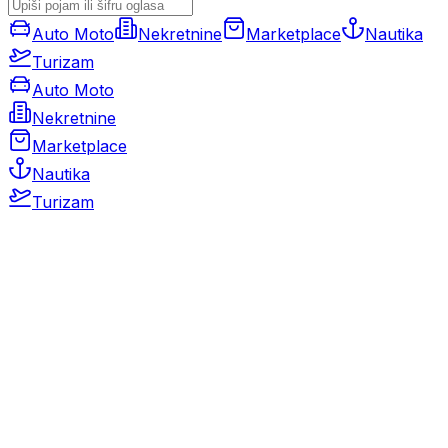
Auto Moto
Nekretnine
Marketplace
Nautika
Turizam
Auto Moto
Nekretnine
Marketplace
Nautika
Turizam
Auto Moto
Rabljeni automobili
Novi automobili
Motocikli / motori
Gospodarska vozila
Rezervni dijelovi i oprema
Kamperi i kamp prikolice