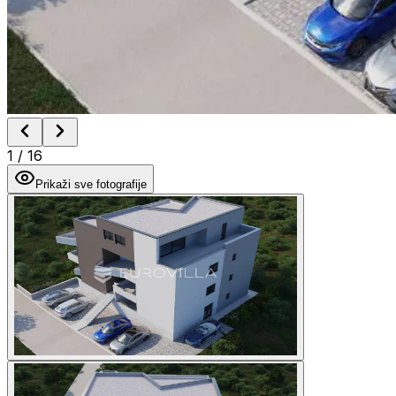
1
/
16
Prikaži sve fotografije