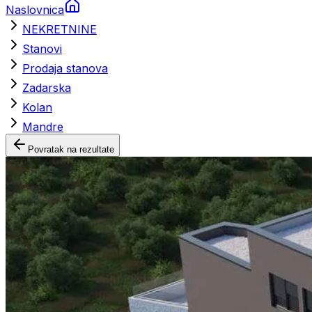
Naslovnica
NEKRETNINE
Stanovi
Prodaja stanova
Zadarska
Kolan
Mandre
Povratak na rezultate