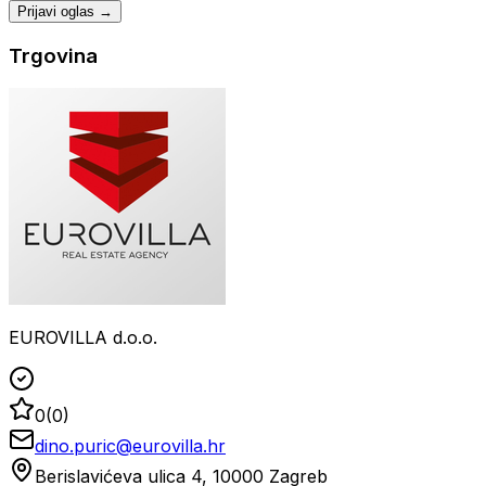
Prijavi oglas →
Trgovina
EUROVILLA d.o.o.
0
(
0
)
dino.puric@eurovilla.hr
Berislavićeva ulica 4, 10000 Zagreb