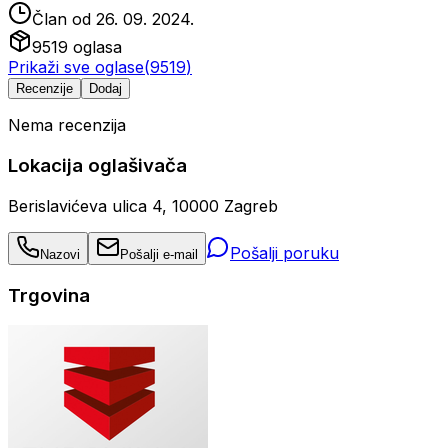
Član od
26. 09. 2024.
9519
oglasa
Prikaži sve oglase
(
9519
)
Recenzije
Dodaj
Nema recenzija
Lokacija oglašivača
Berislavićeva ulica 4, 10000 Zagreb
Pošalji poruku
Nazovi
Pošalji e-mail
Trgovina