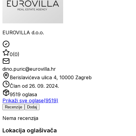
EUROVILLA d.o.o.
0
(
0
)
dino.puric@eurovilla.hr
Berislavićeva ulica 4, 10000 Zagreb
Član od
26. 09. 2024.
9519
oglasa
Prikaži sve oglase
(
9519
)
Recenzije
Dodaj
Nema recenzija
Lokacija oglašivača