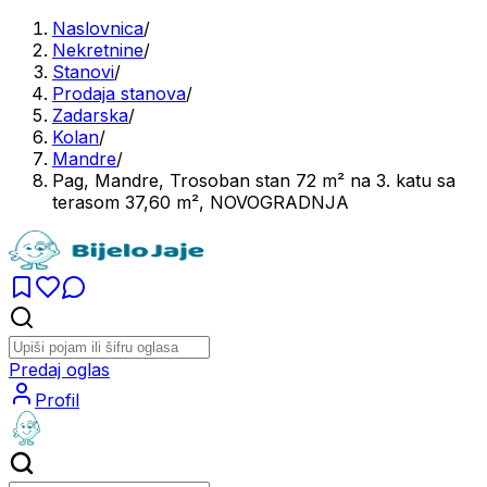
Naslovnica
/
Nekretnine
/
Stanovi
/
Prodaja stanova
/
Zadarska
/
Kolan
/
Mandre
/
Pag, Mandre, Trosoban stan 72 m² na 3. katu sa
terasom 37,60 m², NOVOGRADNJA
Predaj oglas
Profil