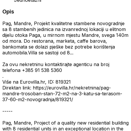
Opis
Pag, Mandre, Projekt kvalitetne stambene novogradnje
sa 8 stambenih jedinica na izvanrednoj lokaciji u elitnom
dijelu otoka Paga, u mirnom mjestu Mandre, svega 140m
od mora. Do restorana, marketa, caffe barova,
bankomata se dolazi pješke bez potrebe korištenja
automobila.Villa se sastoji od 8...
Za ovu nekretninu kontaktirajte agenticu na broj
telefona +385 91 538 5360
.
Više na Eurovilla.hr, ID: 819321
Direktan link: https://eurovilla.hr/nekretnina/pag-
mandre-trosoban-stan-72-m2-na-3-katu-sa-terasom-
37-60-m2-novogradnja/819321/
-----
Pag, Mandre, Project of a quality new residential building
with 8 residential units in an exceptional location in the