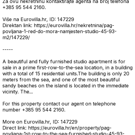
Za ovu nekretninu kontaktirajte agenta na broj telefona
+385 95 544 2160.
Više na Eurovilla.hr, ID: 147229
Direktan link: https://eurovilla.hr/nekretnina/pag-
povljana-1-red-do-mora-namjesten-studio-45-93-
m2/147229/
-----
A beautiful and fully furnished studio apartment is for
sale in a prime first-row-to-the-sea location, in a building
with a total of 15 residential units.The building is only 20
meters from the sea, and one of the most beautiful
sandy beaches on the island is located in the immediate
vicinity. The...
For this property contact our agent on telephone
number +385 95 544 2160.
More on Eurovilla.hr, ID: 147229
Direct link: https://eurovilla.hr/en/property/pag-
povljana-1st-row-to-the-sea-furnished-studio-45-93-