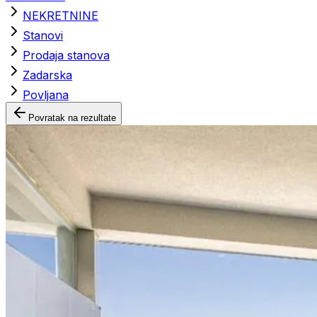
NEKRETNINE
Stanovi
Prodaja stanova
Zadarska
Povljana
Povratak na rezultate