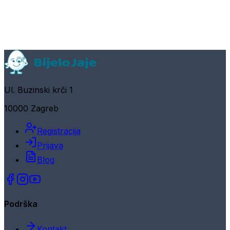
Ul. Buzinski krči 1
10000 Zagreb
Registracija
Prijava
Blog
Podrška
Kontakt