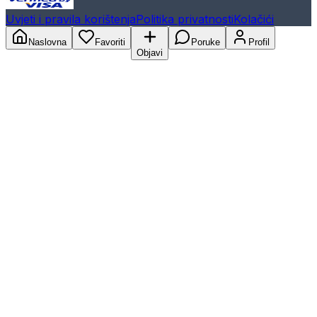
Uvjeti i pravila korištenja
Politika privatnosti
Kolačići
Naslovna
Favoriti
Poruke
Profil
Objavi