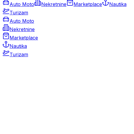
Auto Moto
Nekretnine
Marketplace
Nautika
Turizam
Auto Moto
Nekretnine
Marketplace
Nautika
Turizam
Auto Moto
Rabljeni automobili
Novi automobili
Motocikli / motori
Gospodarska vozila
Rezervni dijelovi i oprema
Kamperi i kamp prikolice