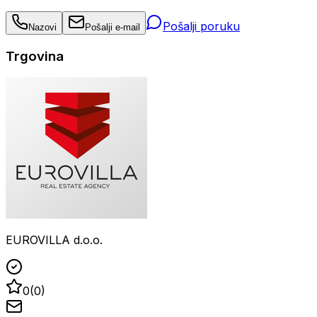
Pošalji poruku
Nazovi
Pošalji e-mail
Trgovina
EUROVILLA d.o.o.
0
(
0
)