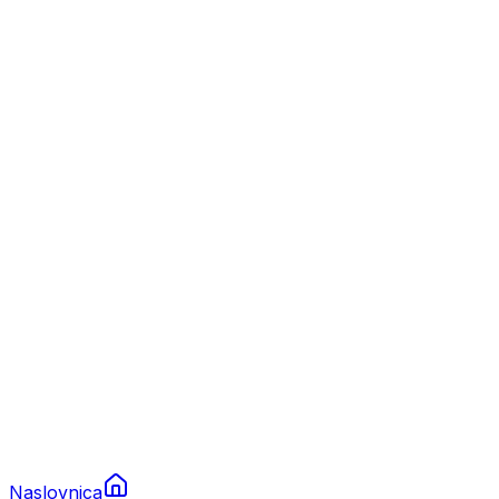
Nautika
Plovila
Charter
Prikolice za plovila
Brodski rezervni dijelovi
Nautička oprema
Brodski motori
Turizam
Apartmani
Sobe
Kuće za odmor
Aranžmani
Naslovnica