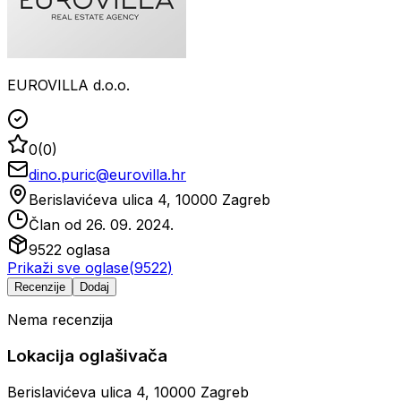
EUROVILLA d.o.o.
0
(
0
)
dino.puric@eurovilla.hr
Berislavićeva ulica 4, 10000 Zagreb
Član od
26. 09. 2024.
9522
oglasa
Prikaži sve oglase
(
9522
)
Recenzije
Dodaj
Nema recenzija
Lokacija oglašivača
Berislavićeva ulica 4, 10000 Zagreb