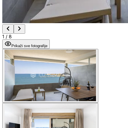
1
/
8
Prikaži sve fotografije